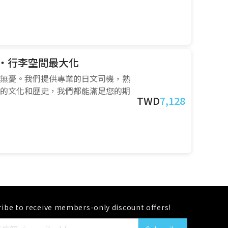
選・行李空間最大化
無憂。我們提供專業的日文司機，熟
的文化和歷史，我們都能滿足您的期
TWD
7,128
ibe to receive members-only discount offers!