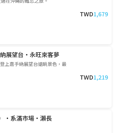
度過在沖繩的難忘之旅。
TWD
1,679
納展望台・永旺來客夢
，登上嘉手納展望台遠眺景色，最
TWD
1,219
）・系滿市場・瀨長