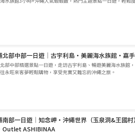
海水族館3小時+沖繩人氣蝦蝦飯，熱門主題景點一日遊，輕鬆
繩北部中部一日遊｜古宇利島・美麗海水族館・嘉手
北部中部精選景點一日遊，走訪古宇利島、暢遊美麗海水族館
往永旺來客夢輕鬆購物，享受充實又難忘的沖繩之旅。
繩南部一日遊｜知念岬・沖繩世界（玉泉洞&王國村
Outlet ASHIBINAA