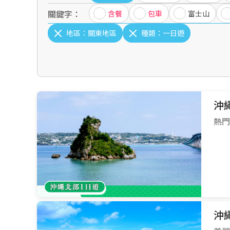
關鍵字：
含餐
包車
富士山
地區：
關東地區
種類：
一日遊
沖
熱門
沖