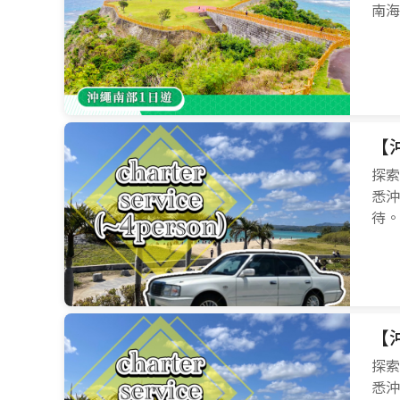
南海
【
探索
悉沖
待。
【
探索
悉沖