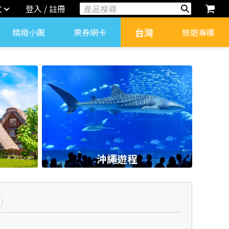
文
登入 / 註冊
台灣
精緻小團
票券網卡
旅遊專欄
沖繩遊程