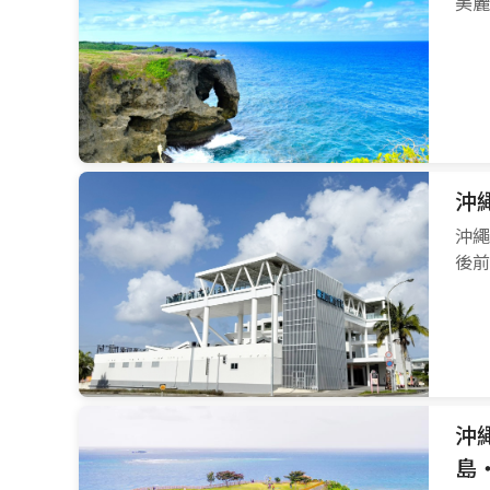
美麗
沖
沖繩
後前
沖
島・