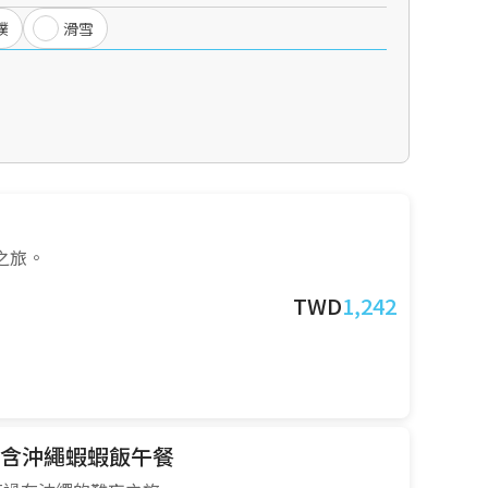
撲
滑雪
之旅。
TWD
1,242
含沖繩蝦蝦飯午餐