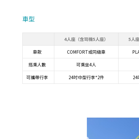
車型
4人座（含司機5人座）
5人
車款
COMFORT或同級車
PL
搭乘人數
可乘坐4人
可攜帶行李
24吋中型行李*2件
2