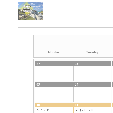
Monday
Tuesday
27
28
03
04
10
11
NT$20520
NT$20520