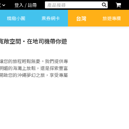
文
登入 / 註冊
台灣
精緻小團
票券網卡
旅遊專欄
A｜寬敞空間・在地司機帶你遊
讓您的旅程輕鬆無憂。我們提供專
明媚的海灘上放鬆，還是探索豐富
開啟您的沖繩夢幻之旅，享受專屬