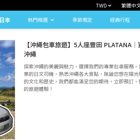
TWD
繁體中
日本
熱門精選
季節限定
經典行程
【沖繩包車旅遊】5人座豐田 PLATAN
沖繩
探索沖繩的美麗與魅力，選擇我們的專業包車服務，
業的日文司機，熟悉沖繩各大景點，無論您想在陽光
的文化和歷史，我們都能滿足您的期待。立即預訂，
的旅遊體驗！