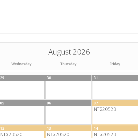
August 2026
Wednesday
Thursday
Friday
29
30
31
05
06
07
NT$20520
12
13
14
NT$20520
NT$20520
NT$20520