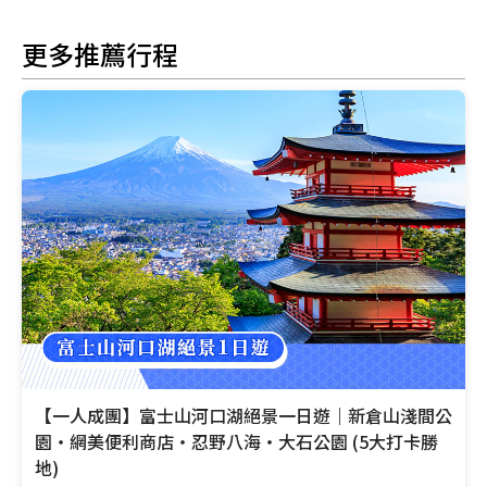
更多推薦行程
【一人成團】富士山河口湖絕景一日遊｜新倉山淺間公
園・網美便利商店・忍野八海・大石公園 (5大打卡勝
地)