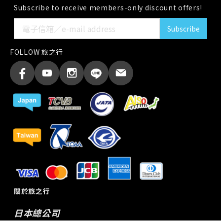
Subscribe to receive members-only discount offers!
Subscribe
FOLLOW 旅之行
關於旅之行
日本總公司