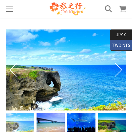
JPY ¥
TWD NT$