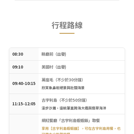
行程路線
08:30
縣廳前
（出發)
09:10
美國村
（出發)
萬座毛（不少於30分鐘）
09:40-10:15
欣賞象鼻岩絕景與壯闊海景
古宇利島（不少於50分鐘）
11:15-12:05
漫步沙灘，遠眺筆直跨海大橋與翡翠海洋
網紅餐廳「古宇利島蝦蝦飯」取餐
享用【古宇利島蝦蝦飯】，可在古宇利島⽤餐，也