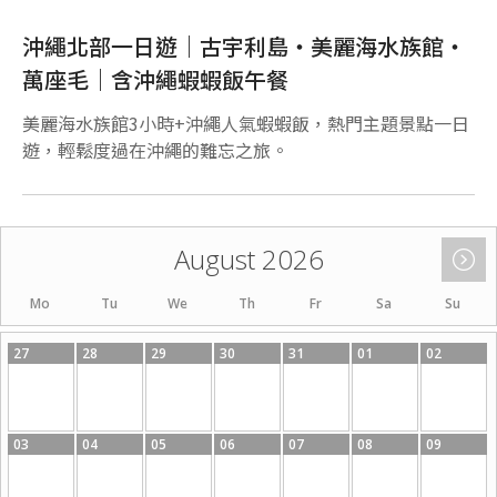
沖繩北部一日遊｜古宇利島・美麗海水族館・
萬座毛｜含沖繩蝦蝦飯午餐
美麗海水族館3小時+沖繩人氣蝦蝦飯，熱門主題景點一日
遊，輕鬆度過在沖繩的難忘之旅。
August 2026
Mo
Tu
We
Th
Fr
Sa
Su
27
28
29
30
31
01
02
03
04
05
06
07
08
09