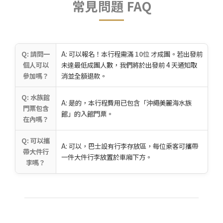
常見問題 FAQ
Q: 請問一
A: 可以報名！本行程需滿
10位
才成團。若出發前
個人可以
未達最低成團人數，我們將於出發前 4 天通知取
參加嗎？
消並全額退款。
Q: 水族館
A: 是的，本行程費用已包含「沖繩美麗海水族
門票包含
館」的入館門票。
在內嗎？
Q: 可以攜
A: 可以，巴士設有行李存放區，每位乘客可攜帶
帶大件行
一件大件行李放置於車廂下方。
李嗎？