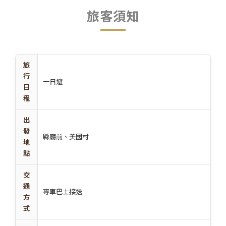
旅客須知
旅
行
一日遊
日
程
出
發
縣廳前、美國村
地
點
交
通
專車巴士接送
方
式