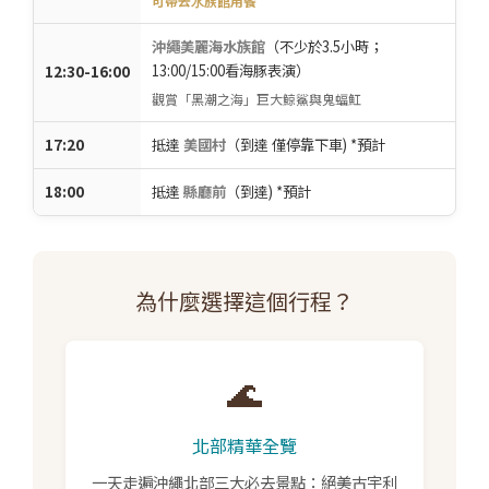
可帶去⽔族館⽤餐
沖繩美麗海水族館
（不少於3.5⼩時；
13:00/15:00看海豚表演）
12:30-16:00
觀賞「黑潮之海」巨大鯨鯊與鬼蝠魟
17:20
抵達
美國村
（到達 僅停靠下車) *預計
18:00
抵達
縣廳前
（到達) *預計
為什麼選擇這個行程？
🌊
北部精華全覽
一天走遍沖繩北部三大必去景點：絕美古宇利