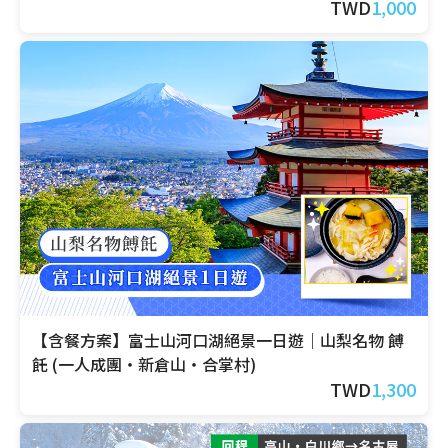
TWD
1,000
【含餐方案】富士山河口湖絕景一日遊｜山梨名物 餺
飥 (一人成團・新倉山・合掌村)
TWD
1,300