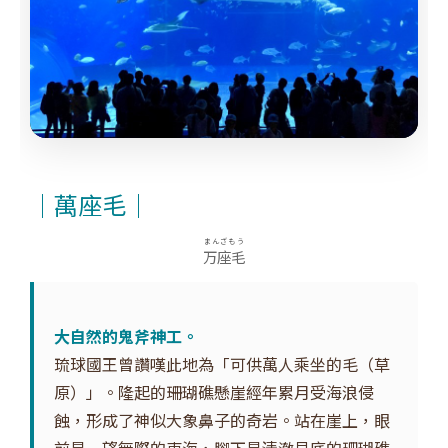
｜萬座毛｜
まんざもう
万座毛
大自然的鬼斧神工。
琉球國王曾讚嘆此地為「可供萬人乘坐的毛（草
原）」。隆起的珊瑚礁懸崖經年累月受海浪侵
蝕，形成了神似大象鼻子的奇岩。站在崖上，眼