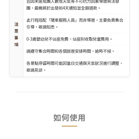
若因未達成團人數或天氣等不可抗力因素導致無法發
團，最晚將於出發前4天通知並全額退款。
此行程搭配「隨車服務人員」而非導遊，主要負責集合
注
引導，敬請知悉。
意
事
0-3歲嬰幼兒不佔座免費，佔座則收取兒童費用。
項
請遵守集合時間和各個旅遊安排時間，逾時不候。
各景點停留時間可能因當日交通與天氣狀況進行調整，
敬請見諒。
如何使用