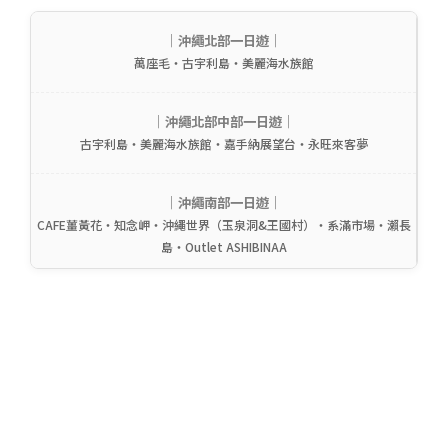
｜沖繩北部一日遊｜
萬座毛・古宇利島・美麗海水族館
｜沖繩北部中部一日遊｜
古宇利島・美麗海水族館・嘉手納展望台・永旺來客夢
｜沖繩南部一日遊｜
CAFE薑黃花・知念岬・沖繩世界（玉泉洞&王國村）・系滿市場・瀨長
島・Outlet ASHIBINAA
【天天發車】沖繩中北部一日遊 含餐不含餐雙線運行｜
美麗海水族館3小時起停留、古宇利島、萬座毛、美國
村｜中文導遊・雙人同行享八折｜可選包含沖繩特色午
餐方案（不含餐那覇出發/含餐可選北谷出發）
沖繩北部一日遊|萬座毛&古宇利島&美麗海水族館一日