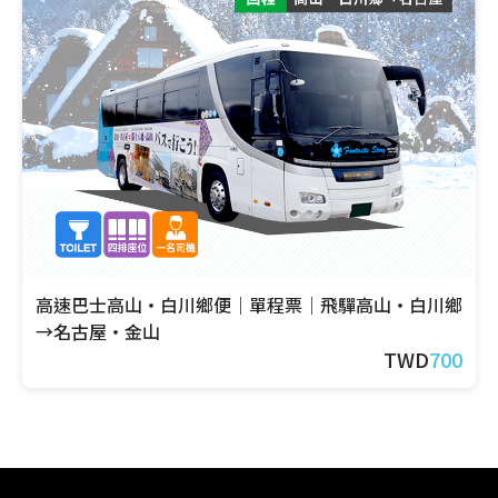
高速巴士高山・白川鄉便｜單程票｜飛驒高山・白川鄉
→名古屋・金山
TWD
700