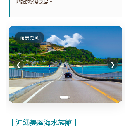
降臨的戀愛之島。
絕景兜風
❮
❯
｜沖繩美麗海水族館｜