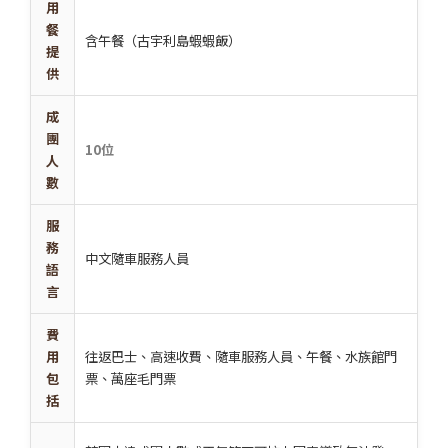
用
餐
含午餐（古宇利島蝦蝦飯）
提
供
成
團
10位
人
數
服
務
中文隨車服務人員
語
言
費
用
往返巴士、高速收費、隨車服務人員、午餐、水族館門
包
票、萬座毛門票
括