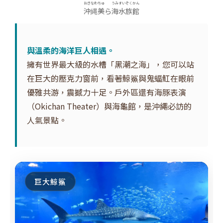
おきなわちゅ
うみすいぞくかん
沖縄美
ら
海水族館
與溫柔的海洋巨人相遇。
擁有世界最大級的水槽「黑潮之海」，您可以站
在巨大的壓克力窗前，看著鯨鯊與鬼蝠魟在眼前
優雅共游，震撼力十足。戶外區還有海豚表演
（Okichan Theater）與海龜館，是沖繩必訪的
人氣景點。
巨大鯨鯊