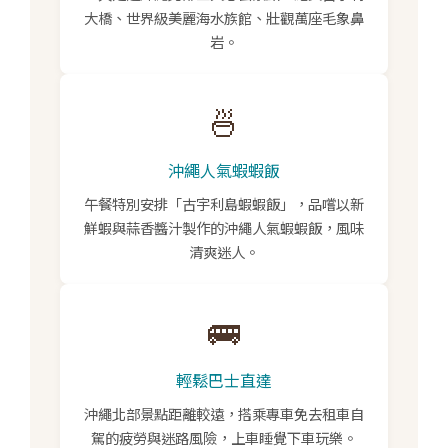
大橋、世界級美麗海水族館、壯觀萬座毛象鼻
岩。
🍜
沖繩人氣蝦蝦飯
午餐特別安排「古宇利島蝦蝦飯」，品嚐以新
鮮蝦與蒜香醬汁製作的沖繩人氣蝦蝦飯，風味
清爽迷人。
🚌
輕鬆巴士直達
沖繩北部景點距離較遠，搭乘專車免去租車自
駕的疲勞與迷路風險，上車睡覺下車玩樂。