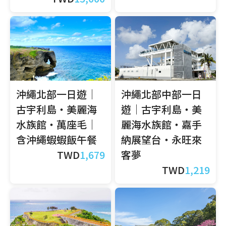
沖繩北部一日遊｜
沖繩北部中部一日
古宇利島・美麗海
遊｜古宇利島・美
水族館・萬座毛｜
麗海水族館・嘉手
含沖繩蝦蝦飯午餐
納展望台・永旺來
TWD
1,679
客夢
TWD
1,219