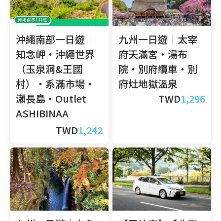
沖繩南部一日遊｜
九州一日遊｜太宰
知念岬・沖繩世界
府天滿宮・湯布
（玉泉洞&王國
院・別府纜車・別
村）・系滿市場・
府灶地獄溫泉
瀨長島・Outlet
TWD
1,296
ASHIBINAA
TWD
1,242