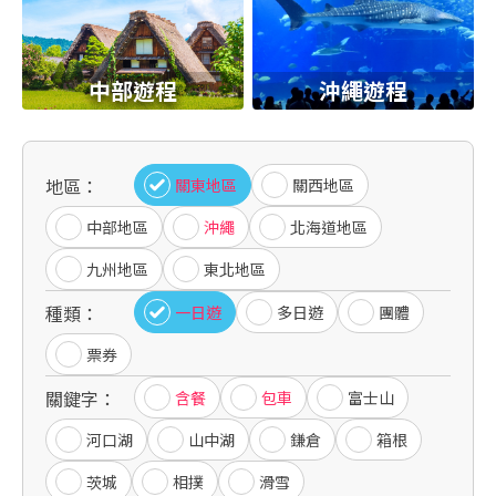
中部遊程
沖繩遊程
地區：
關東地區
關西地區
中部地區
沖繩
北海道地區
九州地區
東北地區
種類：
一日遊
多日遊
團體
票券
關鍵字：
含餐
包車
富士山
河口湖
山中湖
鎌倉
箱根
茨城
相撲
滑雪