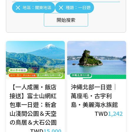
地區：
關東地區
種類：
一日遊
開始搜索
【一人成團・飯店
沖繩北部一日遊｜
接送】富士山網紅
萬座毛・古宇利
包車一日遊：新倉
島・美麗海水族館
山淺間公園＆天空
TWD
1,242
の鳥居＆大石公園
TWD
15,000