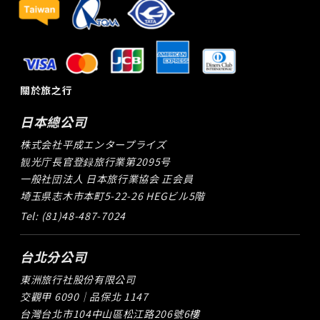
關於旅之行
日本總公司
株式会社平成エンタープライズ
観光庁長官登録旅行業第2095号
一般社団法人 日本旅行業協会 正会員
埼玉県志木市本町5-22-26 HEGビル5階
Tel: (81)48-487-7024
台北分公司
東洲旅行社股份有限公司
交觀甲 6090｜品保北 1147
台灣台北市104中山區松江路206號6樓