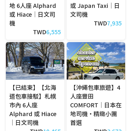
地 6人座 Alphard
或 Japan Taxi｜日
或 Hiace｜日文司
文司機
機
TWD
7,935
TWD
6,555
【已結束】【北海
【沖繩包車旅遊】4
道包車接駁】札幌
人座豐田
市內 6人座
COMFORT｜日本在
Alphard 或 Hiace
地司機・精緻小團
｜日文司機
首選