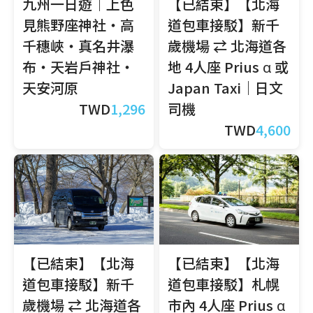
九州一日遊｜上色
【已結束】【北海
見熊野座神社・高
道包車接駁】新千
千穗峽・真名井瀑
歲機場 ⇄ 北海道各
布・天岩戶神社・
地 4人座 Prius α 或
天安河原
Japan Taxi｜日文
TWD
1,296
司機
TWD
4,600
【已結束】【北海
【已結束】【北海
道包車接駁】新千
道包車接駁】札幌
歲機場 ⇄ 北海道各
市內 4人座 Prius α