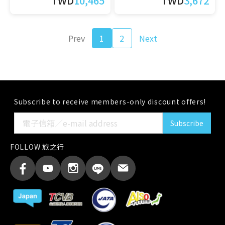
TWD
10,465
TWD
3,672
Prev
1
2
Next
Subscribe to receive members-only discount offers!
Subscribe
FOLLOW 旅之行