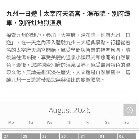
九州一日遊｜太宰府天滿宮・湯布院・別府纜
車・別府灶地獄溫泉
探索九州的魅力，參加「太宰府・湯布院・別府九州一日
遊」，在一天之內深入體驗九州三大經典景點。行程從著
名的太宰府天滿宮開始，感受學問與智慧的神聖氛圍，隨
後前往湯布院，享受美麗的溫泉小鎮風光和悠閒的自然景
色。最後，您將探索別府的溫泉世界，感受最具特色的溫
泉文化。無論是想沉浸在歷史、人文還是自然景觀中，這
趟九州一日遊將帶給您無與倫比的旅遊體驗。
August 2026
Mo
Tu
We
Th
Fr
Sa
Su
27
28
29
30
31
01
02