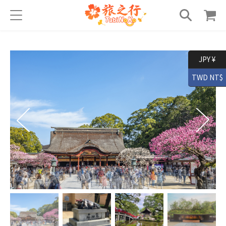
JPY ¥
TWD NT$