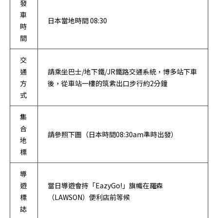
發
車
日本當地時間 08:30
時
間
交
通
請乘坐巴士/地下鐵/JR鐵路交通系統，博多站下車
方
後，從車站一樓的筑紫出口步行約2分鐘
式
集
合
請參照下圖（日本時間08:30am準時出發）
地
標
導
遊
當日導遊會持「EazyGo!」旗幟在羅森
標
（LAWSON）便利店前等候
誌