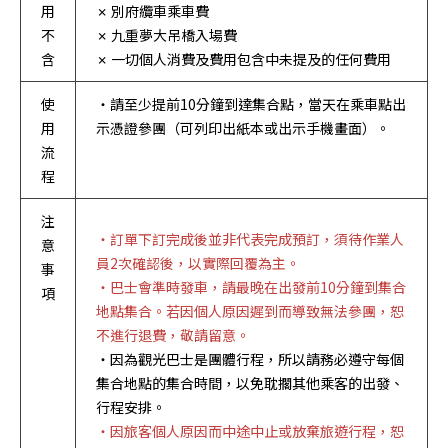
用
✗ 別府纜車乘車費
不
✗ 九重夢大吊橋入場費
含
✗ 一切個人消費及費用包含中未提及的任何費用
使
・請至少提前10分鐘到達集合點，當天在乘車點出
用
示憑證參團（可列印出紙本或出示手機畫面）。
流
程
注
・訂單下訂完成後並非代表完成預訂，須待作業人
意
員2次確認後，以實際回覆為主。
事
・巴士會準時發車，請最晚在出發前10分鐘到集合
項
地點集合。若因個人原因遲到而導致無法參團，恕
不進行退費，敬請留意。
・因為觀光巴士是團體行程，所以請務必遵守每個
集合地點的集合時間，以免耽擱其他乘客的出發、
行程安排。
・因旅客個人原因而中途中止或放棄旅遊行程，恕