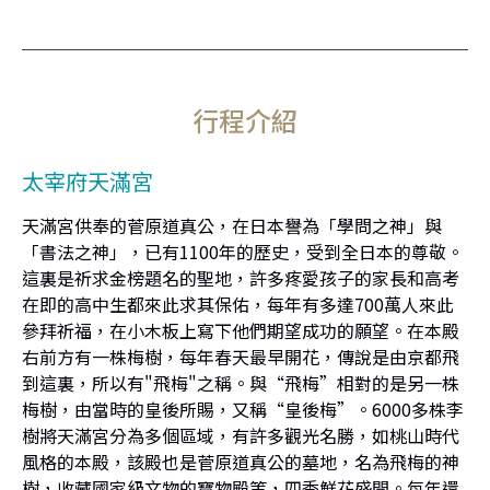
行程介紹
太宰府天滿宮
天滿宮供奉的菅原道真公，在日本譽為「學問之神」與
「書法之神」，已有1100年的歷史，受到全日本的尊敬。
這裏是祈求金榜題名的聖地，許多疼愛孩子的家長和高考
在即的高中生都來此求其保佑，每年有多達700萬人來此
參拜祈福，在小木板上寫下他們期望成功的願望。在本殿
右前方有一株梅樹，每年春天最早開花，傳說是由京都飛
到這裏，所以有"飛梅"之稱。與“飛梅”相對的是另一株
梅樹，由當時的皇後所賜，又稱“皇後梅”。6000多株李
樹將天滿宮分為多個區域，有許多觀光名勝，如桃山時代
風格的本殿，該殿也是菅原道真公的墓地，名為飛梅的神
樹，收藏國家級文物的寶物殿等，四季鮮花盛開。每年還