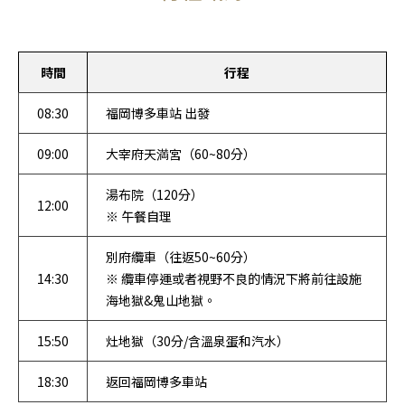
時間
行程
08:30
福岡博多車站 出發
09:00
大宰府天満宮（60~80分）
湯布院（120分）
12:00
※ 午餐自理
別府纜車（往返50~60分）
14:30
※ 纜車停運或者視野不良的情況下將前往設施
海地獄&鬼山地獄。
15:50
灶地獄（30分/含溫泉蛋和汽水）
18:30
返回福岡博多車站