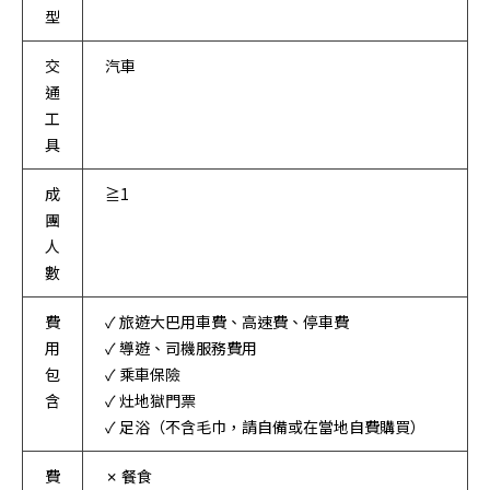
型
交
汽車
通
工
具
成
≧1
團
人
數
費
✓ 旅遊大巴用車費、高速費、停車費
用
✓ 導遊、司機服務費用
包
✓ 乘車保險
含
✓ 灶地獄門票
✓ 足浴（不含毛巾，請自備或在當地自費購買）
費
✗ 餐食