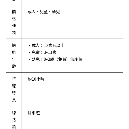
價
成人、兒童、幼兒
格
種
類
適
・成人：12歲及以上
用
・兒童：3-11歲
年
・幼兒：0-2歲（免費）無座位
齡
行
約10小時
程
時
長
線
拼車遊
路
類