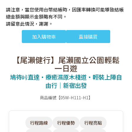
請注意，當您使用台幣結帳時，因匯率轉換可能導致結帳
總金額與顯示金額略有不同。
請留意此情況，謝謝。
加入購物車
直接購買
【尾瀨健行】尾瀨國立公園輕鬆
一日遊
鳩待峠直達・療癒濕原木棧道・輕裝上陣自
由行｜新宿出發
商品編號【05W-H111-H1】
行程路線
行程優勢
行程亮點