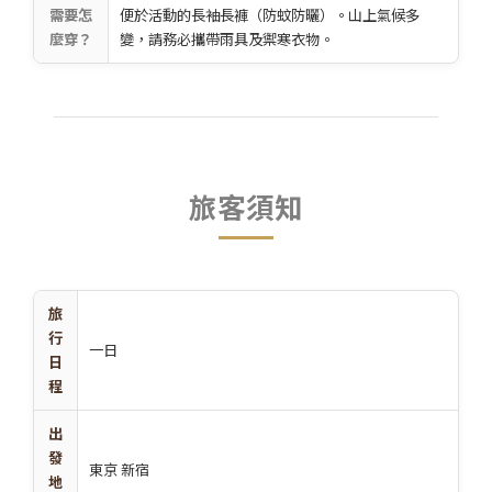
需要怎
便於活動的長袖長褲（防蚊防曬）。山上氣候多
麼穿？
變，請務必攜帶雨具及禦寒衣物。
旅客須知
旅
行
一日
日
程
出
發
東京 新宿
地