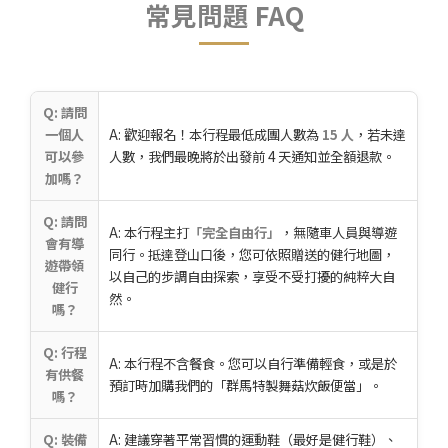
常見問題 FAQ
Q: 請問
一個人
A: 歡迎報名！本行程最低成團人數為
15 人
，若未達
可以參
人數，我們最晚將於出發前 4 天通知並全額退款。
加嗎？
Q: 請問
A: 本行程主打
「完全自由行」
，無隨車人員與導遊
會有導
同行。抵達登山口後，您可依照贈送的健行地圖，
遊帶領
以自己的步調自由探索，享受不受打擾的純粹大自
健行
然。
嗎？
Q: 行程
A: 本行程不含餐食。您可以自行準備輕食，或是於
有供餐
預訂時加購我們的「群馬特製舞菇炊飯便當」。
嗎？
Q: 裝備
A: 建議穿著平常習慣的運動鞋（最好是健行鞋）、