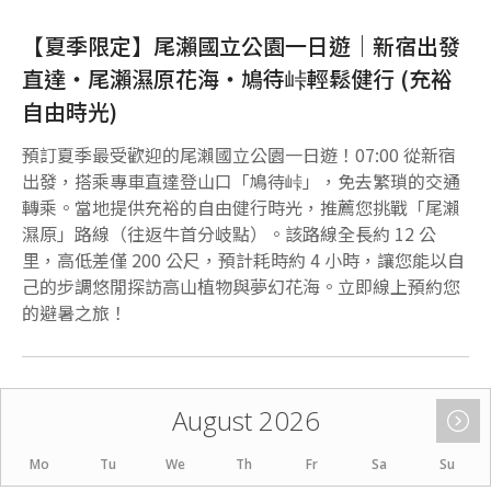
【夏季限定】尾瀨國立公園一日遊｜新宿出發
直達・尾瀨濕原花海・鳩待峠輕鬆健行 (充裕
自由時光)
預訂夏季最受歡迎的尾瀨國立公園一日遊！07:00 從新宿
出發，搭乘專車直達登山口「鳩待峠」，免去繁瑣的交通
轉乘。當地提供充裕的自由健行時光，推薦您挑戰「尾瀨
濕原」路線（往返牛首分岐點）。該路線全長約 12 公
里，高低差僅 200 公尺，預計耗時約 4 小時，讓您能以自
己的步調悠閒探訪高山植物與夢幻花海。立即線上預約您
的避暑之旅！
August 2026
Mo
Tu
We
Th
Fr
Sa
Su