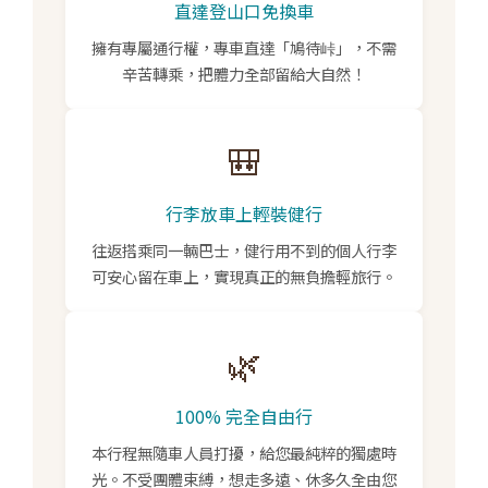
直達登山口免換車
擁有專屬通行權，專車直達「鳩待峠」，不需
辛苦轉乘，把體力全部留給大自然！
🎒
行李放車上輕裝健行
往返搭乘同一輛巴士，健行用不到的個人行李
可安心留在車上，實現真正的無負擔輕旅行。
🌿
100% 完全自由行
本行程無隨車人員打擾，給您最純粹的獨處時
光。不受團體束縛，想走多遠、休多久全由您