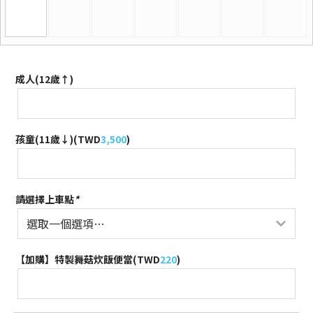
成人(12歲↑)
孩童(11歲↓)(
TWD
3,500
)
請選擇上車點
*
【加購】特製舞菇炊飯便當(
TWD
220
)