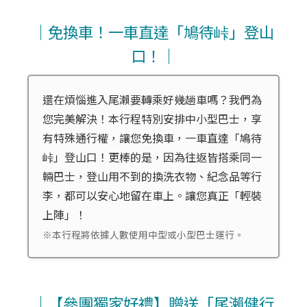
｜免換車！一車直達「鳩待峠」登山
口！｜
還在煩惱進入尾瀨要轉乘好幾趟車嗎？我們為
您完美解決！本行程特別安排中小型巴士，享
有特殊通行權，讓您免換車，一車直達「鳩待
峠」登山口！更棒的是，因為往返皆搭乘同一
輛巴士，登山用不到的換洗衣物、紀念品等行
李，都可以安心地留在車上。讓您真正「輕裝
上陣」！
※本行程將依據人數使用中型或小型巴士運行。
｜【參團獨家好禮】贈送「尾瀨健行