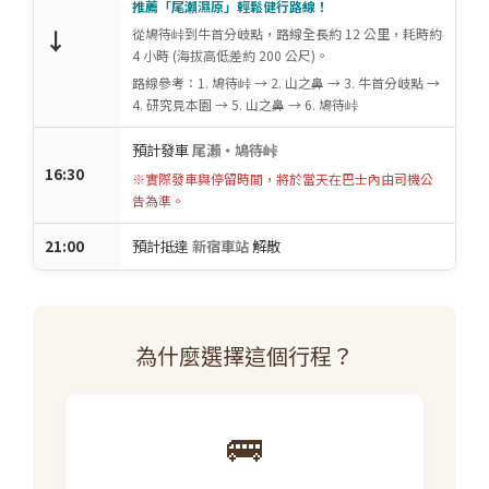
推薦「尾瀨濕原」輕鬆健行路線！
↓
從鳩待峠到牛首分岐點，路線全長約 12 公里，耗時約
4 小時 (海拔高低差約 200 公尺)。
路線參考：1. 鳩待峠 → 2. 山之鼻 → 3. 牛首分岐點 →
4. 研究見本園 → 5. 山之鼻 → 6. 鳩待峠
預計發車
尾瀨・鳩待峠
16:30
※實際發車與停留時間，將於當天在巴士內由司機公
告為準。
21:00
預計抵達
新宿車站
解散
為什麼選擇這個行程？
🚌