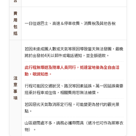
言
費
用
一日往返巴士、高速＆停車收費、消費稅及其他各稅
包
括
若因未達成團人數或天氣等原因導致當天無法發團，最晚
將於出發前4天以郵件或電話通知，並全額退款。
此行程無導遊及隨車人員同行，抵達當地後為全自由活
動，敬請知悉。
注
意
行程可能因交通狀況、路況等因素延誤。萬一因延誤需要
事
搭乘計程車或住宿，相關費用恕無法補償。
項
若因惡劣天氣取消原定行程，可能變更為替代的觀光景
點。
山區避雨處不多，請務必攜帶雨具（遇冷也可作為禦寒衣
物）。