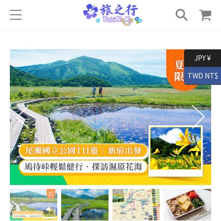
JPY ¥
TWD NT$