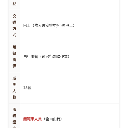
點
交
通
巴士（依人數安排中/小型巴士）
方
式
用
餐
自行用餐（可另行加購便當）
提
供
成
團
15位
人
數
服
務
無隨車人員
（全自由行）
語