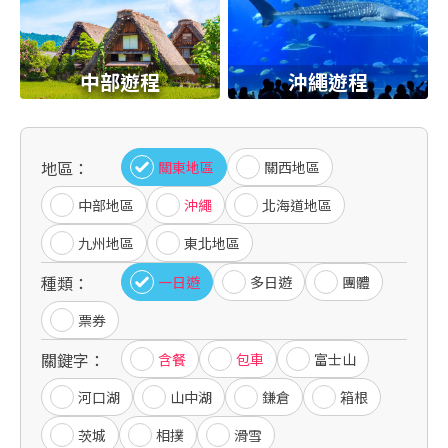
中部遊程
沖繩遊程
地區：
關東地區
關西地區
中部地區
沖繩
北海道地區
九州地區
東北地區
種類：
一日遊
多日遊
團體
票券
關鍵字：
含餐
包車
富士山
河口湖
山中湖
鎌倉
箱根
茨城
相撲
滑雪