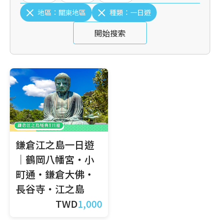
地區：
關東地區
種類：
一日遊
開始搜索
鎌倉江之島一日遊
｜鶴岡八幡宮・小
町通・鎌倉大佛・
長谷寺・江之島
TWD
1,000