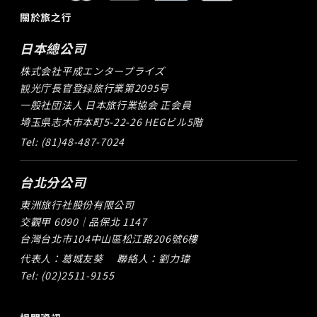
關於旅之行
日本總公司
株式会社平成エンタープライズ
観光庁長官登録旅行業第2095号
一般社団法人 日本旅行業協会 正会員
埼玉県志木市本町5-22-26 HEGビル5階
Tel: (81)48-487-7024
台北分公司
東洲旅行社股份有限公司
交觀甲 6090｜品保北 1147
台灣台北市104中山區松江路206號6樓
代表人：葛城友葵
聯絡人：劉力瑋
Tel: (02)2511-9155