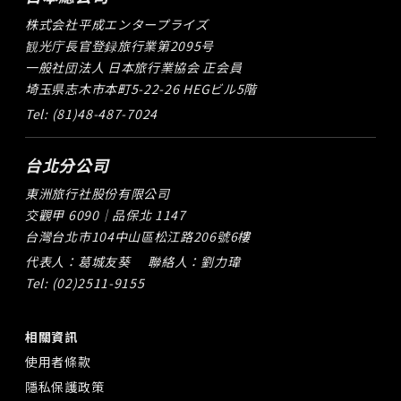
株式会社平成エンタープライズ
観光庁長官登録旅行業第2095号
一般社団法人 日本旅行業協会 正会員
埼玉県志木市本町5-22-26 HEGビル5階
Tel: (81)48-487-7024
台北分公司
東洲旅行社股份有限公司
交觀甲 6090｜品保北 1147
台灣台北市104中山區松江路206號6樓
代表人：葛城友葵
聯絡人：劉力瑋
Tel: (02)2511-9155
相關資訊
使用者條款
隱私保護政策