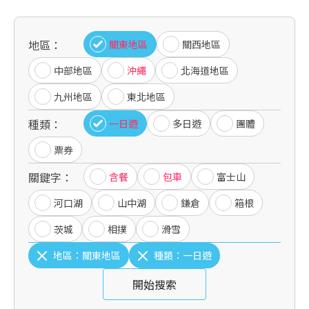
地區：
關東地區
關西地區
中部地區
沖繩
北海道地區
九州地區
東北地區
種類：
一日遊
多日遊
團體
票券
關鍵字：
含餐
包車
富士山
河口湖
山中湖
鎌倉
箱根
茨城
相撲
滑雪
地區：
關東地區
種類：
一日遊
開始搜索