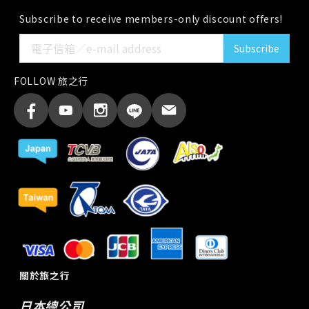
Subscribe to receive members-only discount offers!
Subscribe
FOLLOW 旅之行
關於旅之行
日本總公司