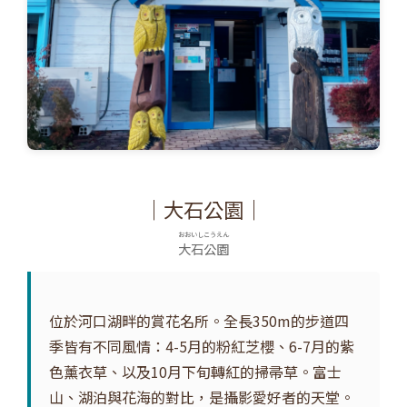
｜大石公園｜
おおいしこうえん
大石公園
位於河口湖畔的賞花名所。全長350m的步道四
季皆有不同風情：4-5月的粉紅芝櫻、6-7月的紫
色薰衣草、以及10月下旬轉紅的掃帚草。富士
山、湖泊與花海的對比，是攝影愛好者的天堂。