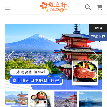
JPY ¥
TWD NT$