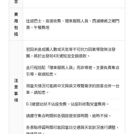
言
費
用
往返巴士、高速收費、隨車服務人員、西湖療癒之鄉門
包
票、午餐費用
括
若因未達成團人數或天氣等不可抗力因素導致無法發
團，將於出發前4天通知並全額退款。
此行程搭配「隨車服務人員」而非導遊，主要負責集合
引導，敬請知悉。
注
視當天情況可能將中文與英文導覽需求的旅客合併一台
意
車，請知悉。
事
項
0-3歲嬰幼兒不佔座免費，佔座則收取兒童費用。
請遵守集合時間和各個旅遊安排時間，逾時不候。
各景點停留時間可能因當日交通與天氣狀況進行調整，
敬請見諒。