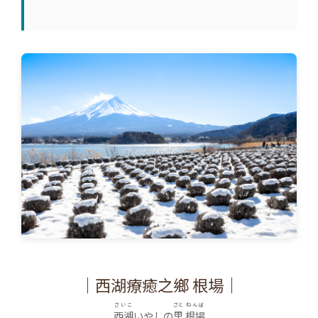
｜西湖療癒之鄉 根場｜
さいこ
さと
ねんば
西湖
いやしの
里
根場