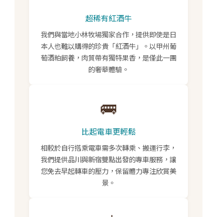
超稀有紅酒牛
我們與當地小林牧場獨家合作，提供即使是日
本人也難以購得的珍貴「紅酒牛」。以甲州葡
萄酒粕飼養，肉質帶有獨特果香，是僅此一團
的奢華體驗。
🚌
比起電車更輕鬆
相較於自行搭乘電車需多次轉乘、搬運行李，
我們提供
品川與新宿雙點出發
的專車服務，讓
您免去早起轉車的壓力，保留體力專注欣賞美
景。