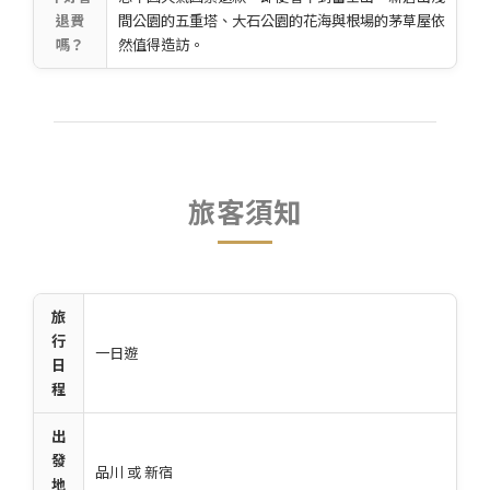
退費
間公園的五重塔、大石公園的花海與根場的茅草屋依
嗎？
然值得造訪。
旅客須知
旅
行
一日遊
日
程
出
發
品川 或 新宿
地