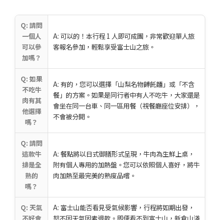
Q: 請問
一個人
A: 可以的！本行程 1 人即可成團，非常歡迎單人旅
可以參
客報名參加，輕鬆享受富士山之旅。
加嗎？
Q: 如果
A: 有的，您可以選擇「山梨名物餺飥麵」或「不含
不吃牛
餐」的方案。如果是同行者中有人不吃牛，大家還是
肉有其
會坐在同一台車、同一區用餐（視餐廳座位安排），
他選擇
不會被分開。
嗎？
Q: 請問
這款牛
A: 餐點將以日式御膳形式呈現，牛肉為生鮮上桌，
排是全
附有個人專用的加熱盤。您可以依照個人喜好，將牛
熟的
肉加熱至最完美的熟度品嚐。
嗎？
Q: 天氣
A: 富士山能否看見受氣候影響，行程將如期出發，
不好會
恕不因天氣因素退款。即便看不到富士山，新倉山淺