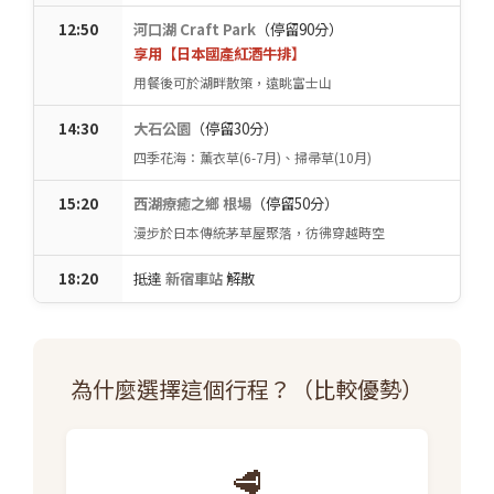
12:50
河口湖 Craft Park
（停留90分）
享用【日本國產紅酒牛排】
用餐後可於湖畔散策，遠眺富士山
14:30
大石公園
（停留30分）
四季花海：薰衣草(6-7月)、掃帚草(10月)
15:20
西湖療癒之鄉 根場
（停留50分）
漫步於日本傳統茅草屋聚落，彷彿穿越時空
18:20
抵達
新宿車站
解散
為什麼選擇這個行程？（比較優勢）
🥩