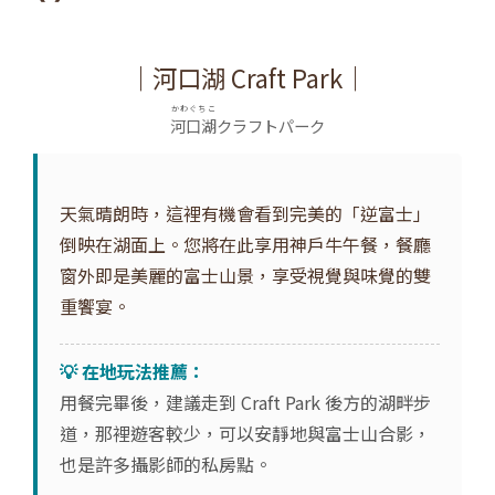
｜河口湖 Craft Park｜
かわぐちこ
河口湖
クラフトパーク
天氣晴朗時，這裡有機會看到完美的「逆富士」
倒映在湖面上。您將在此享用神戶牛午餐，餐廳
窗外即是美麗的富士山景，享受視覺與味覺的雙
重饗宴。
💡 在地玩法推薦：
用餐完畢後，建議走到 Craft Park 後方的湖畔步
道，那裡遊客較少，可以安靜地與富士山合影，
也是許多攝影師的私房點。