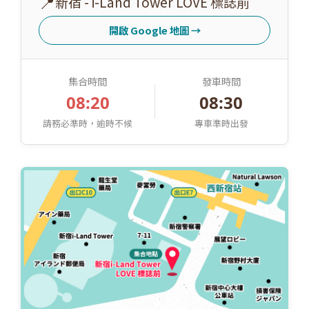
📍
新宿 - i-Land Tower LOVE 標誌前
開啟 Google 地圖
→
集合時間
發車時間
08:20
08:30
請務必準時，逾時不候
專車準時出發