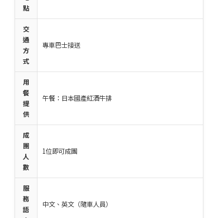
點
交
通
專車巴士接送
方
式
用
餐
午餐：日本國產紅酒牛排
提
供
成
團
1位即可成團
人
數
服
務
中文、英文（隨車人員）
語