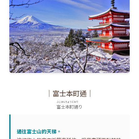
｜富士本町通｜
ふじほんちょうどおり
富士本町通
り
通往富士山的天梯。