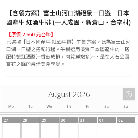
【含餐方案】富士山河口湖絕景一日遊｜日本
國產牛 紅酒牛排 (一人成團・新倉山・合掌村)
【原價 2,660 元台幣】
已選擇【日本國產牛 紅酒牛排】午餐方案。此為富士山河
口湖一日遊之搭配行程。午餐選用優質日本國產牛肉，搭
配特製紅酒醬汁香煎成排，肉質鮮嫩多汁，是在大石公園
賞花之餘的最佳美食享受。
August 2026
Mo
Tu
We
Th
Fr
Sa
Su
27
28
29
30
31
01
02