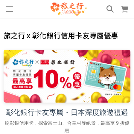
旅之行 x 彰化銀行信用卡友專屬優惠
彰化銀行卡友專屬・日本深度旅遊禮遇
刷彰銀信用卡，探索富士山、合掌村等絕景，最高享 9 折優
惠