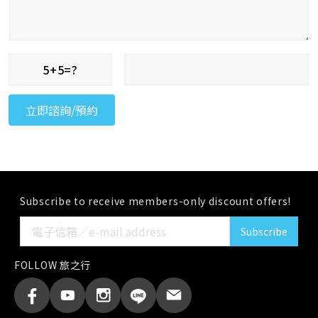
5+5=?
Subscribe to receive members-only discount offers!
Subscribe
FOLLOW 旅之行