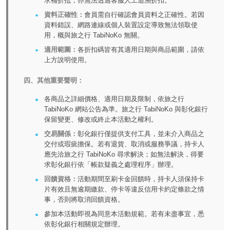
求補折抵，亦無法透過客服人工追溯折扣。
資料正確性：
會員需自行確認會員資料之正確性。若因
資料錯誤、網路連線或個人裝置設定導致無法領取使
用，概與旅之行 TabiNoKo 無關。
適用範圍：
各折扣碼皆有其適用日期與商品範圍，請依
上方說明使用。
四、其他重要聲明：
各商品之詳細價格、適用日期及限制，依旅之行
TabiNoKo 網站公告為準。旅之行 TabiNoKo 與彰化銀行
保留變更、修改或終止本活動之權利。
交易關係：
彰化銀行僅提供支付工具，並未介入商品之
交付或瑕疵擔保。若有退貨、取消或服務爭議，持卡人
應先洽旅之行 TabiNoKo 尋求解決；如無法解決，得要
求彰化銀行依「帳款疑義之處理程序」辦理。
回饋資格：
活動期間至刷卡金回饋時，持卡人須保持卡
片有效且無逾期繳款、停卡等違反信用卡約定條款之情
事，否則將取消回饋資格。
參加本活動即視為同意本活動規範。若有未盡事宜，悉
依彰化銀行相關規定辦理。