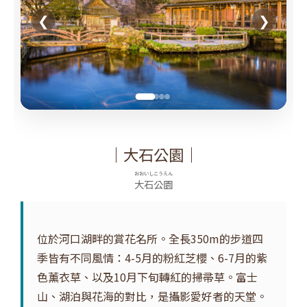
❮
❯
｜大石公園｜
おおいしこうえん
大石公園
位於河口湖畔的賞花名所。全長350m的步道四
季皆有不同風情：4-5月的粉紅芝櫻、6-7月的紫
色薰衣草、以及10月下旬轉紅的掃帚草。富士
山、湖泊與花海的對比，是攝影愛好者的天堂。