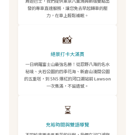
周遊巴士，我們提供
東京八重洲與新宿雙點出
發
的專車直達服務，讓您免去早起轉車的壓
力，在車上輕鬆補眠。
📸
絕景打卡大滿貫
一日網羅富士山最強名勝！從
忍野八海
的名水
秘境、
大石公園
的四季花海、
新倉山淺間公園
的五重塔，到 SNS 爆紅的
河口湖站前 Lawson
一次集滿，不留遺憾。
⏳
充裕時間與雙語導覽
不同於市面走馬看花的行程，我們在河口湖與