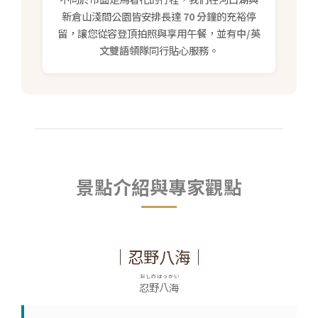
新倉山淺間公園皆安排長達
70 分鐘
的充裕停
留，讓您從容登頂拍照與享用午餐，並有
中/英
文雙語領隊
同行貼心服務。
景點介紹與專家觀點
｜忍野八海｜
おしのはっかい
忍野八海