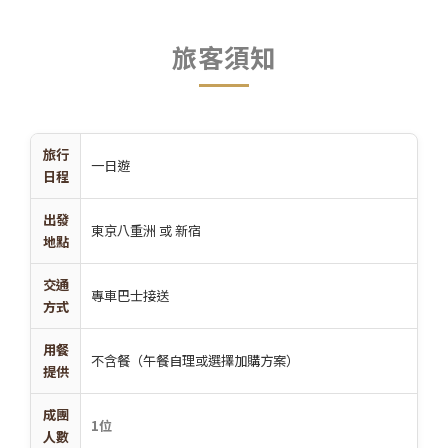
旅客須知
旅行
一日遊
日程
出發
東京八重洲 或 新宿
地點
交通
專車巴士接送
方式
用餐
不含餐（午餐自理或選擇加購方案）
提供
成團
1位
人數