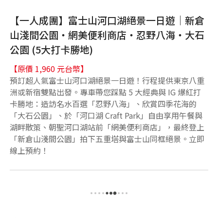
【一人成團】富士山河口湖絕景一日遊｜新倉
山淺間公園・網美便利商店・忍野八海・大石
公園 (5大打卡勝地)
【原價 1,960 元台幣】
預訂超人氣富士山河口湖絕景一日遊！行程提供東京八重
洲或新宿雙點出發。專車帶您踩點 5 大經典與 IG 爆紅打
卡勝地：造訪名水百選「忍野八海」、欣賞四季花海的
「大石公園」、於「河口湖 Craft Park」自由享用午餐與
湖畔散策、朝聖河口湖站前「網美便利商店」，最終登上
「新倉山淺間公園」拍下五重塔與富士山同框絕景。立即
線上預約！