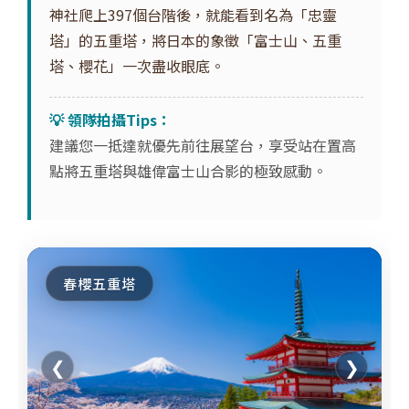
神社爬上397個台階後，就能看到名為「忠靈
塔」的五重塔，將日本的象徵「富士山、五重
塔、櫻花」一次盡收眼底。
💡 領隊拍攝Tips：
建議您一抵達就優先前往展望台，享受站在置高
點將五重塔與雄偉富士山合影的極致感動。
春櫻五重塔
❮
❯