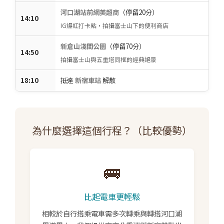
河口湖站前網美超商
（停留20分）
14:10
IG爆紅打卡點，拍攝富士山下的便利商店
新倉山淺間公園
（停留70分）
14:50
拍攝富士山與五重塔同框的經典絕景
18:10
抵達
新宿車站
解散
為什麼選擇這個行程？（比較優勢）
🚌
比起電車更輕鬆
相較於自行搭乘電車需多次轉乘與轉搭河口湖