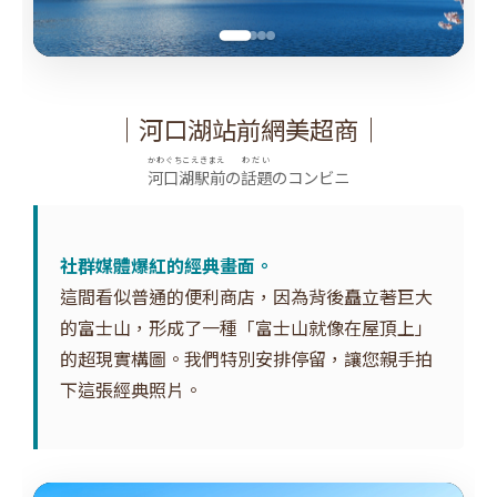
｜河口湖站前網美超商｜
かわぐちこえきまえ
わだい
河口湖駅前
の
話題
のコンビニ
社群媒體爆紅的經典畫面。
這間看似普通的便利商店，因為背後矗立著巨大
的富士山，形成了一種「富士山就像在屋頂上」
的超現實構圖。我們特別安排停留，讓您親手拍
下這張經典照片。