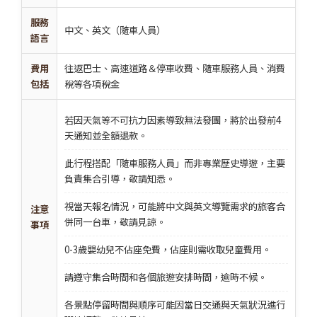
服務
中文、英文（隨車人員）
語言
費用
往返巴士、高速道路＆停車收費、隨車服務人員、消費
包括
稅等各項稅金
若因天氣等不可抗力因素導致無法發團，將於出發前4
天通知並全額退款。
此行程搭配「隨車服務人員」而非專業歷史導遊，主要
負責集合引導，敬請知悉。
視當天報名情況，可能將中文與英文導覽需求的旅客合
注意
併同一台車，敬請見諒。
事項
0-3歲嬰幼兒不佔座免費，佔座則需收取兒童費用。
請遵守集合時間和各個旅遊安排時間，逾時不候。
各景點停留時間與順序可能因當日交通與天氣狀況進行