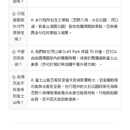
加嗎？
Q: 行程
需要額
A: 本行程所包含之景點（忍野八海、大石公園、河口
外付門
湖、新倉山淺間公園）皆為免購票開放景點，您無需
票費用
再支付任何景點入場費。
嗎？
Q: 午餐
A: 我們將在河口湖 Craft Park 停留 70 分鐘。您可以
怎麼安
自由選擇園區內的餐廳用餐，或者於周邊遠眺富士山
排？
美景（亦可於預訂時加購午餐升級方案）。
Q: 如果
A: 富士山能否看見受當天氣候影響較大。若雲層較厚
天氣不
可能無法看見全貌，但行程中的大石公園四季花海與
好看得
忍野八海傳統湧泉風光本身也極具特色，行程將如期
到富士
出發，恕不因天氣因素退款。
山嗎？