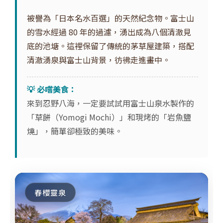
被譽為「日本名水百選」的天然紀念物。富士山
的雪水經過 80 年的過濾，湧出成為八個清澈見
底的池塘。這裡保留了傳統的茅草屋建築，搭配
清澈湧泉與富士山背景，彷彿走進畫中。
💡 必嚐美食：
來到忍野八海，一定要試試用富士山泉水製作的
「草餅（Yomogi Mochi）」和現烤的「岩魚鹽
燒」，簡單卻極致的美味。
春櫻靈泉