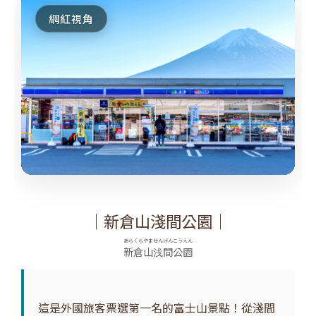
網紅視角
｜新倉山淺間公園｜
あらくらやませんげんこうえん
新倉山浅間公園
這是外國旅客票選第一名的富士山景點！從淺間