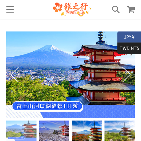
JPY ¥
TWD NT$