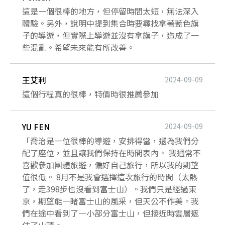
這是一個很棒的地方，但停留時間太短，無法深入
體驗。另外，說明中提到集合時要尋找拿著藍色旗
子的導遊，但實際上導遊並沒有拿旗子，造成了一
些混亂。希望未來能有所改善。
王艾利
2024-09-09
這個行程真的很棒，特價時很推薦參加
YU FEN
2024-09-09
「喬治是一位很棒的導遊，安排得當，還為我們分
配了座位，並且讓我們保持在時間表內。 我通常不
喜歡參加團體旅遊，偏好自己旅行，所以我的期望
值很低。 8月不是我會選擇這次旅行的時間（太熱
了，走398步也沒看到富士山）。我們只是經過東
京，期望能一睹富士山的風采，但天公不作美。我
們在途中看到了一小部分富士山，但接近時雲層遮
住了山頂。