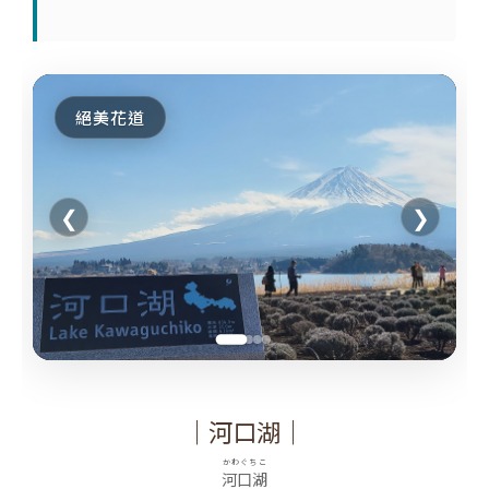
絕美花道
❮
❯
｜河口湖｜
かわぐちこ
河口湖