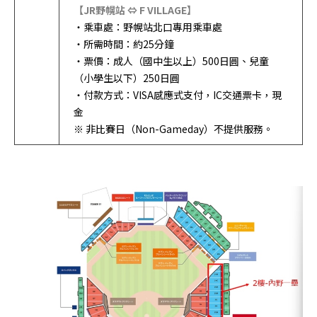
【JR野幌站 ⇔ F VILLAGE】
・乘車處：野幌站北口專用乘車處
・所需時間：約25分鐘
・票價：成人（國中生以上）500日圓、兒童
（小學生以下）250日圓
・付款方式：VISA感應式支付，IC交通票卡，現
金
※ 非比賽日（Non-Gameday）不提供服務。