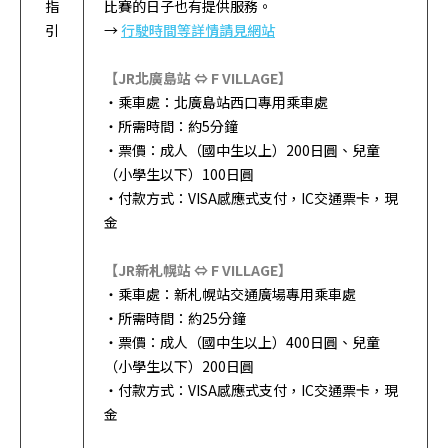
指
比賽的日子也有提供服務。
引
→
行駛時間等詳情請見網站
【JR北廣島站 ⇔ F VILLAGE】
・乘車處：北廣島站西口專用乘車處
・所需時間：約5分鐘
・票價：成人（國中生以上）200日圓、兒童
（小學生以下）100日圓
・付款方式：VISA感應式支付，IC交通票卡，現
金
【JR新札幌站 ⇔ F VILLAGE】
・乘車處：新札幌站交通廣場專用乘車處
・所需時間：約25分鐘
・票價：成人（國中生以上）400日圓、兒童
（小學生以下）200日圓
・付款方式：VISA感應式支付，IC交通票卡，現
金