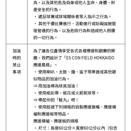
為，以及其他危及自身或他人生命、身體、財
產安全的行為。
・ 違反球團或球場關係者等人指示之行為。
・ 其他干擾比賽進行、活動進行或妨礙設施管
理營運的行為，以及危險行為和造成他人困擾
的一切行為。
加油
為了讓各位盡情享受各式各樣應援和觀賽的樂
時的
趣，我們設計了「ES CON FIELD HOKKAIDO
禁止
應援風格」。
事項
・ 使用喇叭、太鼓、鐘、笛子等樂器或其他類
似物品的加油行為。
⇒ 用加油棒為球員加油！
・ 使用紙彩帶、紙花或火箭氣球等。
⇒ 舉起你的「鮭丸」吧！
・ 使用超過下列規格的自製應援旗幟、應援橫
幅和應援板等物品。
應援橫幅、應援板的規格
・ 尺寸：長度60公分×寬度60公分以內（包含