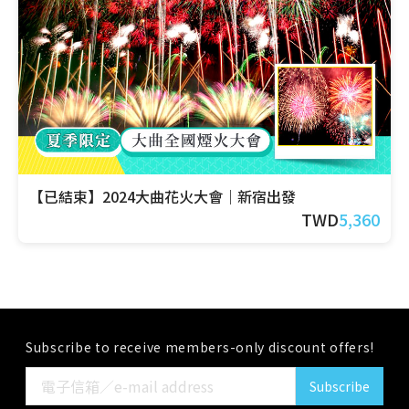
【已結束】2024大曲花火大會｜新宿出發
TWD
5,360
Subscribe to receive members-only discount offers!
Subscribe