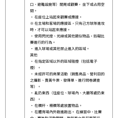
口、避難設施等）閒晃或觀賽， 坐下或占用空
間。
・ 在座位上站起來觀賽或應援。
※ 在主場和客場的應援區，只有己方球隊進攻
時，才可以站起來應援。
・ 使用閃光燈、光線或其他類似物品，妨礙比
賽進行的行為。
・ 進入球場或其他禁止進入的區域。
其他
・ 在指定區域以外的區域吸煙（包括電子
煙）。
・ 未經許可的商業活動（銷售商品、營利目的
之攝影、賣黃牛票、發傳單、進行問卷調查
等）。
・ 亂扔東西（往座位、球場內、大廳等處扔東
西）。
・ 在欄杆、柵欄等處放置物品。
・ 在體育場內外跑進跑出。 在練習中、比賽
中、賽後和活動期間，跑到看台最前面等行