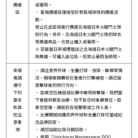
應援
或著用。
區
・ 客場應援區僅接受針對客場球隊的應援活
動。
禁止在此區域進行應援北海道日本火腿鬥士隊
的行為。另外，北海道日本火腿鬥士隊的球衣
等周邊商品，也禁止攜入或著用。
※ 若是當日來場禮贈送之北海道日本火腿鬥士
隊周邊，可攜入座位區。但禁止著用及使用。
來場
・ 請注意界外球、全壘打球、投球、斷棒等情
者請
況。開場後開賽前也會進行打擊練習。請您留
遵守
意擊球後的飛行方向。
下列
・ 如果您在練習或比賽中被飛球擊傷，我們當
要求
下會提供緊急治療，但不負任何後續責任。如
和其
果您受傷，請就近告知警衛或工作人員。
他注
・ 比賽期間拾獲的界外球和全壘打球可當成紀
意事
念品帶回家。
項
・ 請您協助垃圾分類回收。
・ 使用「Unicharm Mannerwear DOG