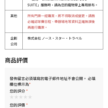
SUITE」服務時，請為您的寵物穿上專用尿布。
其他
所有門票一經購買，將不得取消或變更。請務
必確認球賽日程、舉辦場地等資料正確無誤後
再進行購票。
企劃
株式会社 ノース‧スター‧トラベル
公司
商品評價
發佈留言必須填寫的電子郵件地址不會公開。 必填
欄位標示為
*
您的評分
*
您的評價
*