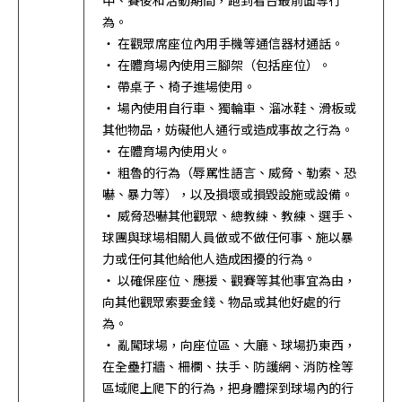
為。
・ 在觀眾席座位內用手機等通信器材通話。
・ 在體育場內使用三腳架（包括座位）。
・ 帶桌子、椅子進場使用。
・ 場內使用自行車、獨輪車、溜冰鞋、滑板或
其他物品，妨礙他人通行或造成事故之行為。
・ 在體育場內使用火。
・ 粗魯的行為（辱罵性語言、威脅、勒索、恐
嚇、暴力等），以及損壞或損毀設施或設備。
・ 威脅恐嚇其他觀眾、總教練、教練、選手、
球團與球場相關人員做或不做任何事、施以暴
力或任何其他給他人造成困擾的行為。
・ 以確保座位、應援、觀賽等其他事宜為由，
向其他觀眾索要金錢、物品或其他好處的行
為。
・ 亂闖球場，向座位區、大廳、球場扔東西，
在全壘打牆、柵欄、扶手、防護網、消防栓等
區域爬上爬下的行為，把身體探到球場內的行