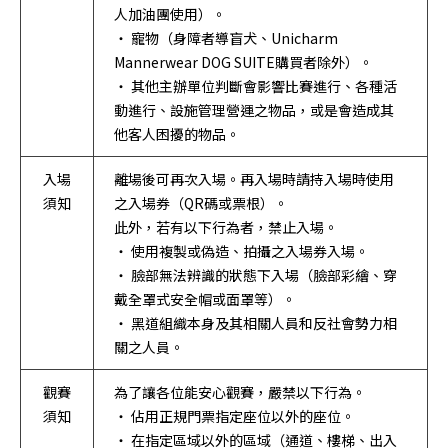
人加油團使用）。
・ 寵物（身障者導盲犬、Unicharm
Mannerwear DOG SUITE購買者除外）。
・ 其他主辦單位判斷會影響比賽進行、各種活
動進行、設施管理營運之物品，或是會造成其
他客人困擾的物品。
入場
離場後可再次入場。再入場時請持入場時使用
須知
之入場券（QR碼或票根）。
此外，若有以下行為者，禁止入場。
・ 使用複製或偽造、拍攝之入場券入場。
・ 臉部無法辨識的狀態下入場（臉部彩繪、穿
戴全罩式安全帽或面罩等）。
・ 黑道組織本身及其相關人員和反社會勢力相
關之人員。
觀賽
為了讓各位能安心觀賽，嚴禁以下行為。
須知
・ 佔用正規門票指定座位以外的座位。
・ 在指定區域以外的區域（通道、樓梯、出入