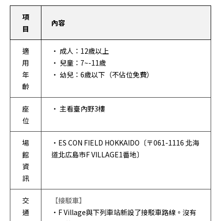
項
內容
目
適
・ 成人：12歲以上
用
・ 兒童：7~-11歲
年
・ 幼兒：6歲以下（不佔位免費）
齡
座
・ 主看臺內野3樓
位
場
・ES CON FIELD HOKKAIDO〔〒061-1116 北海
館
道北広島市F VILLAGE1番地〕
資
訊
交
【接駁車】
通
・F Village與下列車站新設了接駁車路線。沒有