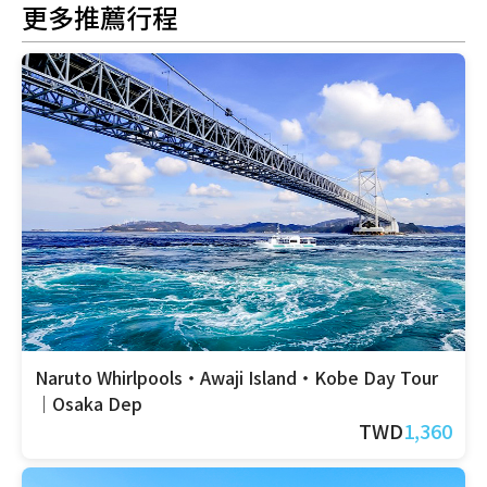
更多推薦行程
Naruto Whirlpools・Awaji Island・Kobe Day Tour
｜Osaka Dep
TWD
1,360