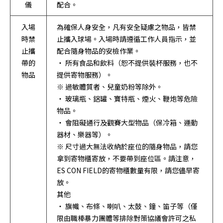
儀
配合。
入場
為確保人身安全，凡有安全疑慮之物品，皆禁
時禁
止攜入球場。入場時請遵循工作人員指示，並
止攜
配合隨身物品的安檢作業。
帶的
・ 所有食品和飲料（恕不提供裝杯服務，也不
物品
提供寄物服務）。
※ 過敏體質者、兒童奶粉等除外。
・ 玻璃瓶、鋁罐、寶特瓶、煙火、鞭炮等危險
物品。
・ 會阻礙通行及觀賽大型物品（保冷箱、運動
器材、樂器等）。
※ 尺寸過大無法收納於座位的隨身物品，請您
拿到寄物櫃寄放，不要帶到座位區。請注意，
ES CON FIELD的寄物櫃數量有限，請您儘早寄
放。
其他
・ 旗幟、布條、喇叭、太鼓、鐘、笛子等（僅
限由職棒暴力團體等排除對策協議會許可之私