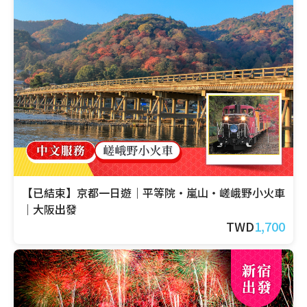
【已結束】京都一日遊｜平等院・嵐山・嵯峨野小火車
｜大阪出發
TWD
1,700