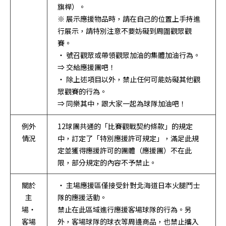
旗桿）。
※ 展示應援物品時，請在自己的位置上手持進
行展示，請特別注意不要妨礙到周圍觀眾觀
賽。
・ 號召觀眾或帶領觀眾加油的集體加油行為。
⇒ 交給應援團吧！
・ 除上述項目以外，禁止任何可能妨礙其他觀
眾觀賽的行為。
⇒ 同樂其中，跟大家一起為球隊加油吧！
例外
12球團共通的「比賽觀戰契約條款」的規定
情況
中，訂定了「特別應援許可規定」，滿足此規
定並獲得應援許可的團體（應援團）不在此
限，部分規定的內容不予禁止。
關於
・ 主場應援區僅接受針對北海道日本火腿鬥士
主
隊的應援活動。
場・
禁止在此區域進行應援客場球隊的行為。另
客場
外，客場球隊的球衣等周邊商品，也禁止攜入