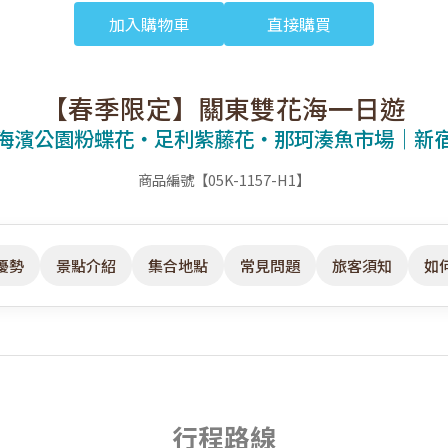
加入購物車
直接購買
【春季限定】關東雙花海一日遊
海濱公園粉蝶花・足利紫藤花・那珂湊魚市場｜新
商品編號【05K-1157-H1】
優勢
景點介紹
集合地點
常見問題
旅客須知
如
行程路線