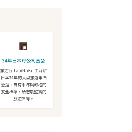
🏢
34年日本母公司直營
旅之行 TabiNoKo 由深耕
日本34年的大型旅遊集團
營運。自有車隊與嚴格的
安全標準，給您最堅實的
旅遊保障。