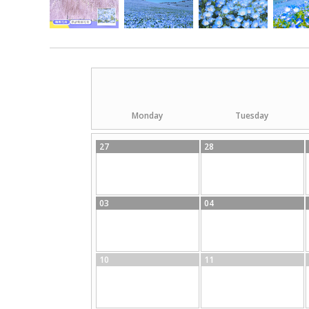
Monday
Tuesday
27
28
03
04
10
11