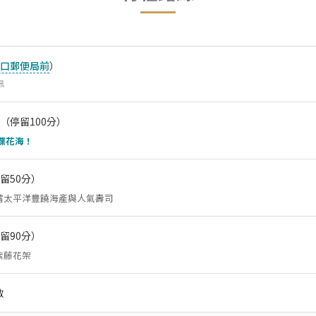
口郵便局前
）
訊
（停留100分）
蝶花海！
留50分）
嚐太平洋豐饒海產與人氣壽司
留90分）
紫藤花架
散