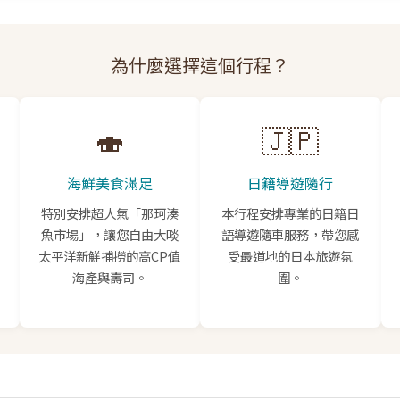
為什麼選擇這個行程？
🍣
🇯🇵
海鮮美食滿足
日籍導遊隨行
特別安排超人氣「那珂湊
本行程安排專業的日籍日
魚市場」，讓您自由大啖
語導遊隨車服務，帶您感
太平洋新鮮捕撈的高CP值
受最道地的日本旅遊氛
海產與壽司。
圍。