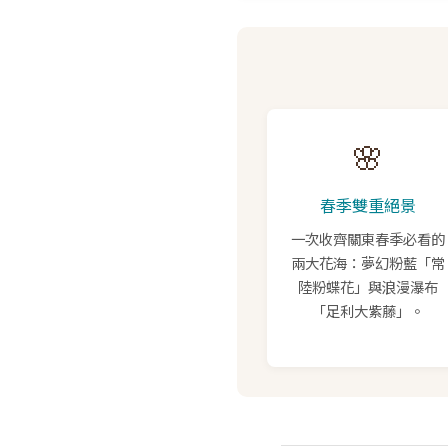
🌸
春季雙重絕景
一次收齊關東春季必看的
兩大花海：夢幻粉藍「常
陸粉蝶花」與浪漫瀑布
「足利大紫藤」。