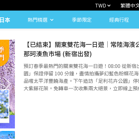
TWD
繁體中
日本
熱門精選
季節限定
經典行程
【已結束】關東雙花海一日遊｜常陸海濱
那珂湊魚市場 (新宿出發)
預訂春季最熱門的關東雙花海一日遊！08:00 從新
園」保證停留 100 分鐘，盡情拍攝夢幻藍色粉蝶
品嚐太平洋豐饒海產。下午造訪「足利花卉公園」停留
大紫藤花架。免轉車一次收集兩大絕景，立即線上預