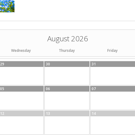
August 2026
Wednesday
Thursday
Friday
29
30
31
05
06
07
12
13
14