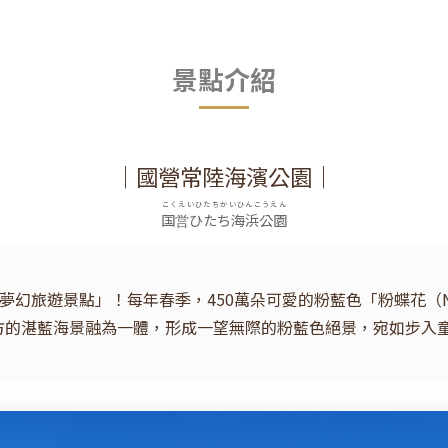
景點介紹
｜國營常陸海濱公園｜
こくえいひたちかいひんこうえん
国営ひたち海浜公園
大夢幻旅遊景點」！每年春季，450萬朵可愛的粉藍色「粉蝶花（Ne
方的湛藍海景融為一體，形成一望無際的粉藍色絕景，宛如步入