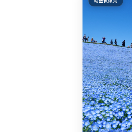
粉藍色絕景