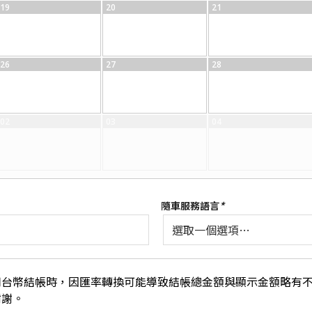
19
20
21
26
27
28
02
03
04
隨車服務語言
*
用台幣結帳時，因匯率轉換可能導致結帳總金額與顯示金額略有
謝謝。