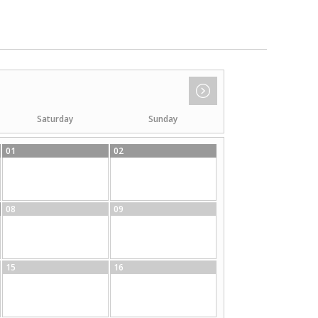
Saturday
Sunday
01
02
08
09
15
16