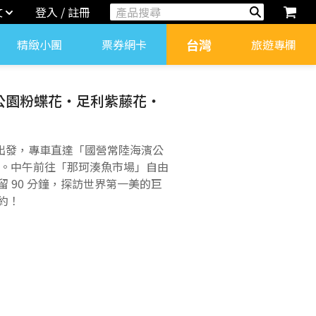
文
登入 / 註冊
台灣
精緻小團
票券網卡
旅遊專欄
公園粉蝶花・足利紫藤花・
宿出發，專車直達「國營常陸海濱公
花海。中午前往「那珂湊魚市場」自由
 90 分鐘，探訪世界第一美的巨
約！