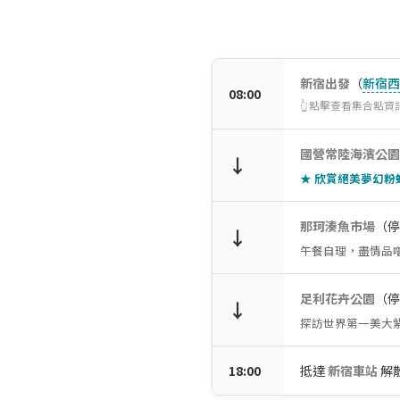
新宿出發
（
新宿西
08:00
👆點擊查看集合點資
國營常陸海濱公園
↓
★ 欣賞絕美夢幻粉
那珂湊魚市場
（停
↓
午餐自理，盡情品
足利花卉公園
（停
↓
探訪世界第一美大
18:00
抵達
新宿車站
解