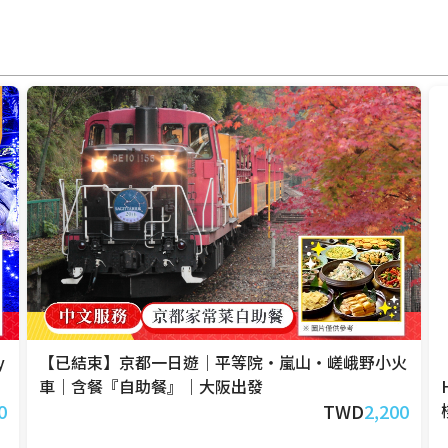
y
【已結束】京都一日遊｜平等院・嵐山・嵯峨野小火
車｜含餐『自助餐』｜大阪出發
0
TWD
2,200