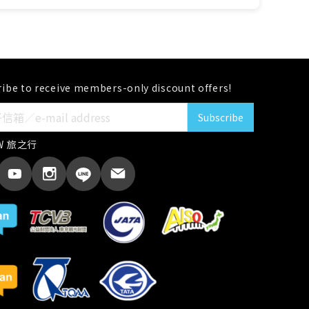
ibe to receive members-only discount offers!
Subscribe
W 旅之行