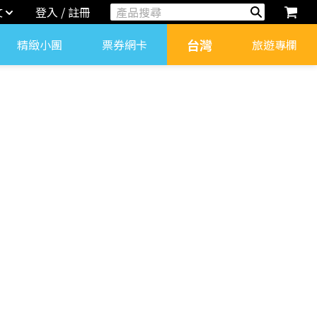
文
登入 / 註冊
台灣
精緻小團
票券網卡
旅遊專欄