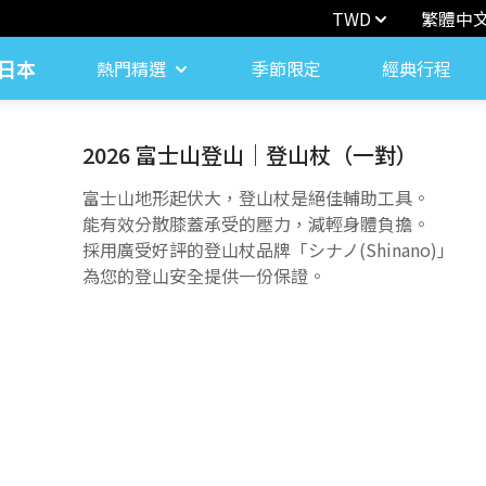
TWD
繁體中
日本
熱門精選
季節限定
經典行程
2026 富士山登山｜登山杖（一對）
富士山地形起伏大，登山杖是絕佳輔助工具。
能有效分散膝蓋承受的壓力，減輕身體負擔。
採用廣受好評的登山杖品牌「シナノ(Shinano)」
為您的登山安全提供一份保證。