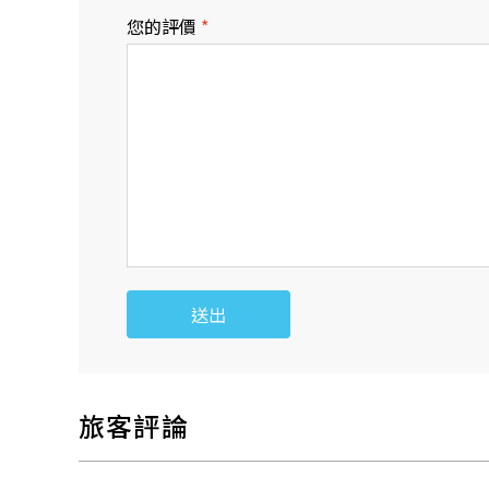
您的評價
*
出發7日～2日前 (台灣時
行程前一日 (台灣時間12
行程前一日 (台灣時間12
旅行開始後或無連絡不
送出
旅客評論