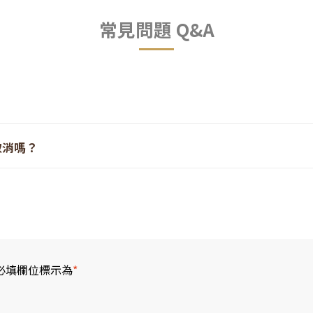
常見問題 Q&A
到票券包，其中含有該裝備的兌換票券。
取消嗎？
合作店家
「富士山みはらし」
出示票券領取裝備並進行換裝。
20天
開始收取指定的手續費，請留意。
日、日本國定假日(7/20＆8/11)，日本相關部門停止受理取消之作業，取消費
必填欄位標示為
*
20%