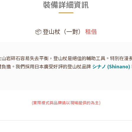
裝備詳細資訊
📦 登山杖（一對）
租借
火山岩碎石容易失去平衡，登山杖是絕佳的輔助工具。特別在漫
體負擔。我們採用日本廣受好評的登山杖品牌
シナノ (Shinano)
(實際樣式與品牌請以現場提供的為主)