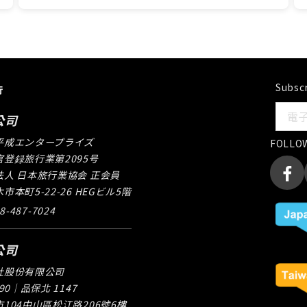
Subscr
行
公司
平成エンタープライズ
FOLLO
登録旅行業第2095号
人 日本旅行業協会 正会員
本町5-22-26 HEGビル5階
48-487-7024
公司
社股份有限公司
90｜品保北 1147
104中山區松江路206號6樓