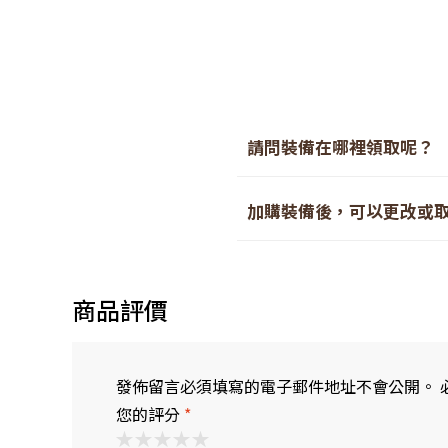
請問裝備在哪裡領取呢？
行程當天將會於集合地點領取
加購裝備後，可以更改或
抵達五合目後，請前往我們的
裝備的更改或取消將於
出發前
商品評價
※週五台灣時間12:00後、週六
諒。
【取消政策-取消手續費】
發佈留言必須填寫的電子郵件地址不會公開。 
您的評分
*
出發日21日前：
0%
出發日20日～8日前：