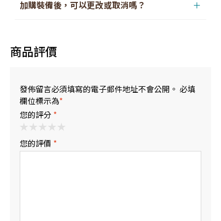
行程當天將會於集合地點領取到票券包，其中含有該
加購裝備後，可以更改或取消嗎？
＋
裝備的兌換票券。
抵達五合目後，請前往我們的合作店家
「富士山みは
裝備的更改或取消將於
出發前20天
開始收取指定的手
らし」
出示票券領取裝備並進行換裝。
續費，請留意。
商品評價
※週五台灣時間12:00後、週六日、日本國定假日(7/20＆
8/11)，日本相關部門停止受理取消之作業，取消費將以次一營
業日為基準做計算，還請見諒。
發佈留言必須填寫的電子郵件地址不會公開。 必填
欄位標示為
*
【取消政策-取消手續費】
您的評分
*
出發日21日前：
0%
您的評價
*
出發日20日～8日前：
20%
出發7日～2日前 (台灣時間12:00前)：
30%
行程前一日 (台灣時間12:00前)：
40%
行程前一日 (台灣時間12:00後)：
50%
旅行開始後或無連絡不參加：
100%