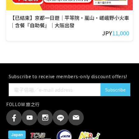
【已結束】京都一日遊｜平等院・嵐山・嵯峨野小火車
｜含餐『自助餐』｜大阪出發
JPY
11,000
Subscribe to receive members-only discount offers!
Subscribe
FOLLOW 旅之行