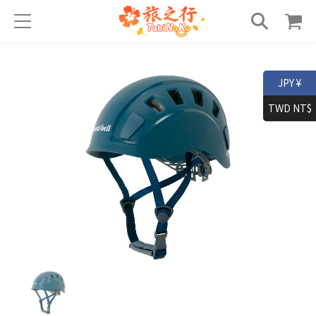
JPY ¥
TWD NT$