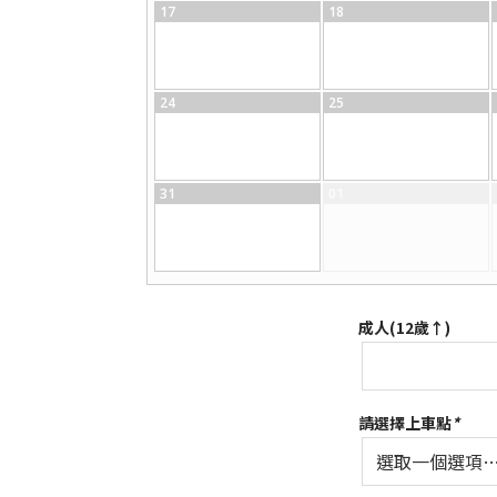
17
18
24
25
31
01
成人(12歲↑)
請選擇上車點
*