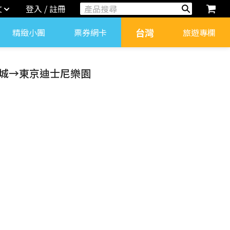
文
登入 / 註冊
台灣
精緻小團
票券網卡
旅遊專欄
影城→東京迪士尼樂園