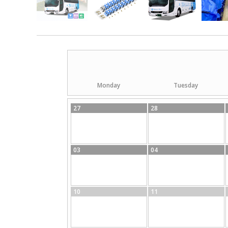
Monday
Tuesday
27
28
03
04
10
11