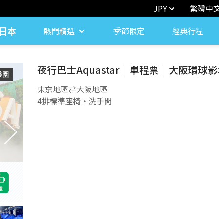
JPY
繁體中
日本
熱門精選
季節限定
經典行程
夜行巴士Aquastar｜單程票｜大阪環球
東京地區⇄大阪地區
4排標準座椅・洗手間