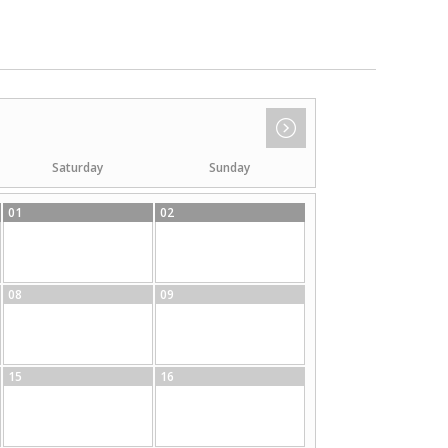
Saturday
Sunday
01
02
08
09
15
16