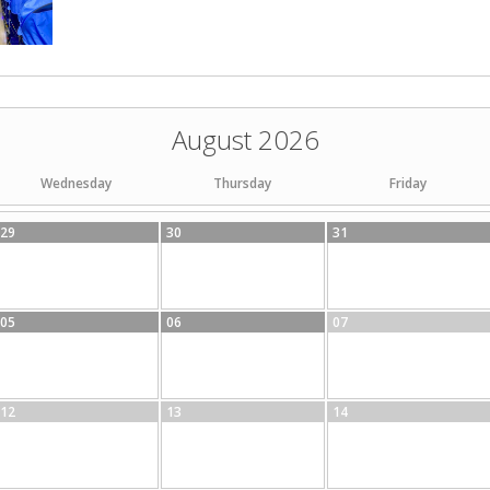
August 2026
Wednesday
Thursday
Friday
29
30
31
05
06
07
12
13
14