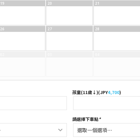
19
20
21
26
27
28
02
03
04
孩童(11歲↓)(
JPY
4,700
)
請選擇下車點
*