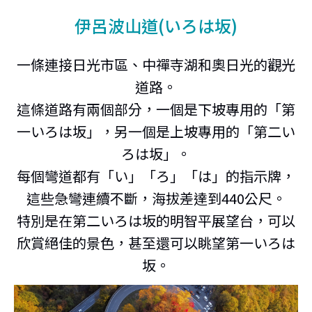
伊呂波山道(いろは坂)
一條連接日光市區、中禪寺湖和奧日光的觀光
道路。
這條道路有兩個部分，一個是下坡專用的「第
一いろは坂」，另一個是上坡專用的「第二い
ろは坂」。
每個彎道都有「い」「ろ」「は」的指示牌，
這些急彎連續不斷，海拔差達到440公尺。
特別是在第二いろは坂的明智平展望台，可以
欣賞絕佳的景色，甚至還可以眺望第一いろは
坂。