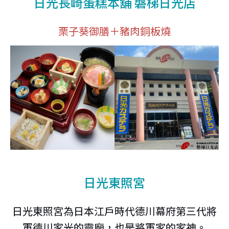
日光長崎蛋糕本舖 磐梯日光店
栗子葵御膳＋豬肉銅板燒
日光東照宮
日光東照宮為日本江戶時代德川幕府第三代將
軍德川家光的靈廟，也是將軍家的家神。