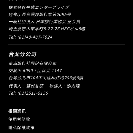
株式会社平成エンタープライズ
観光庁長官登録旅行業第2095号
一般社団法人 日本旅行業協会 正会員
埼玉県志木市本町5-22-26 HEGビル5階
Tel: (81)48-487-7024
台北分公司
東洲旅行社股份有限公司
交觀甲 6090｜品保北 1147
台灣台北市104中山區松江路206號6樓
代表人：葛城友葵
聯絡人：劉力瑋
Tel: (02)2511-9155
相關資訊
使用者條款
隱私保護政策