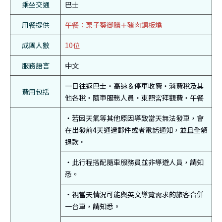
乘坐交通
巴士
用餐提供
午餐：栗子葵御膳＋豬肉銅板燒
成團人數
10位
服務語言
中文
一日往返巴士・高速＆停車收費・消費稅及其
費用包括
他各稅・隨車服務人員・東照宮拜觀費・午餐
・若因天氣等其他原因導致當天無法發車，會
在出發前4天通過郵件或者電話通知，並且全額
退款。
・此行程搭配隨車服務員並非導遊人員，請知
悉。
・視當天情況可能與英文導覽需求的旅客合併
一台車，請知悉。