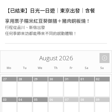
【已結束】日光一日遊｜東京出發｜含餐
享用栗子糯米紅豆葵御膳＋豬肉銅板燒！
行程從品川、新宿出發
任何季節來訪都能帶來不同的感動體驗！
August 2026
Mo
Tu
We
Th
Fr
Sa
Su
27
28
29
30
31
01
02
03
04
05
06
07
08
09