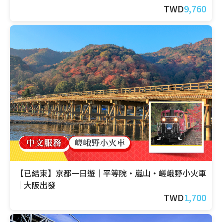
TWD
9,760
【已結束】京都一日遊｜平等院・嵐山・嵯峨野小火車
｜大阪出發
TWD
1,700