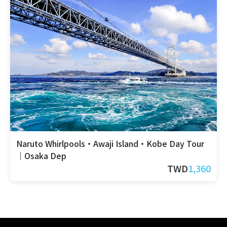
Naruto Whirlpools・Awaji Island・Kobe Day Tour
｜Osaka Dep
TWD
1,360