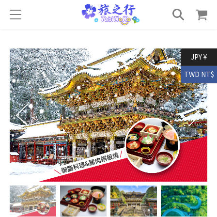
JPY ¥
TWD NT$