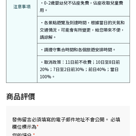
・0-2歲嬰幼兒不佔座免費，佔座收取兒童費
注意事項
用。
・各景點遊覽及到達時間，根據當日的天氣和
交通情況，可能會有所變更，給您帶來不便，
請諒解。
・請遵守集合時間和各個旅遊安排時間。
・取消政策：11日前不收費；10日至8日前
20%；7日至2日前30%；前日40%；當日
100%。
商品評價
發佈留言必須填寫的電子郵件地址不會公開。 必填
欄位標示為
*
您的評分
*