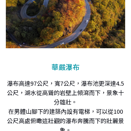
華嚴瀑布
瀑布高達97公尺，寬7公尺，瀑布池更深達4.5
公尺，湖水從高聳的岩壁上傾瀉而下，景象十
分雄壯。
在男體山腳下的建築內設有電梯，可以從100
公尺高處俯瞰這壯觀的瀑布奔騰而下的壯麗景
象。