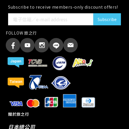
Subscribe to receive members-only discount offers!
Subscribe
FOLLOW 旅之行
關於旅之行
日本總公司