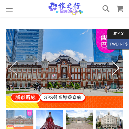
JPY ¥
TWD NT$