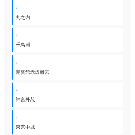
↓
丸之內
↓
千鳥淵
↓
迎賓館赤坂離宮
↓
神宮外苑
↓
東京中城