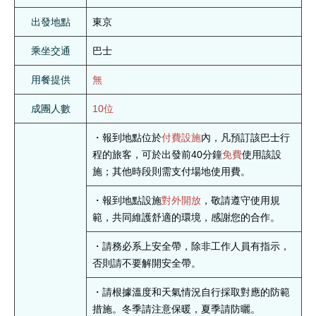
出發地點
東京
乘坐交通
巴士
用餐提供
無
成團人數
10位
・報到地點位於
付費設施
內，凡預訂該巴士行
程的旅客，可於出發前40分鐘
免費
使用該設
施；其他時段則需支付場地使用費。
・報到地點設施
對外開放
，敬請遵守使用規
範，共同維護舒適的環境，感謝您的合作。
・請務必系上安全帶，除非工作人員有指示，
否則請不要解開安全帶。
・請根據溫度和天氣情況自行採取對應的防範
措施。冬季請注意保暖，夏季請防曬。