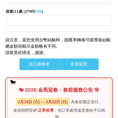
孩童(11歲↓)(
TWD
180
)
請注意，當您使用台幣結帳時，因匯率轉換可能導致結帳
總金額與顯示金額略有不同。
請留意此情況，謝謝。
加入購物車
直接購買
🐎 2026 金馬迎春・春節服務公告 🌸
2月14日 (六) — 2月22日 (日)
為春節國定假日。
連假期間官網
正常收單
，但訂單處理速度會較平日稍
慢。