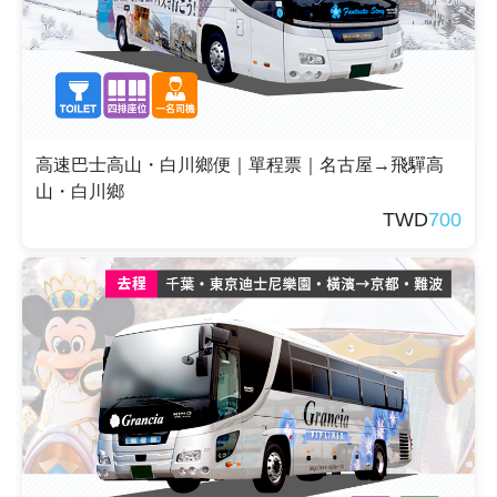
高速巴士高山・白川鄉便｜單程票｜名古屋→飛驒高
山・白川鄉
TWD
700