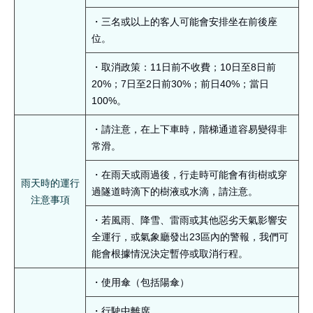
・三名或以上的客人可能會安排坐在前後座
位。
・取消政策：11日前不收費；10日至8日前
20%；7日至2日前30%；前日40%；當日
100%。
・請注意，在上下車時，階梯通道容易變得非
常滑。
・在雨天或雨過後，行走時可能會有街樹或穿
雨天時的運行
過隧道時滴下的樹液或水滴，請注意。
注意事項
・若風雨、降雪、雷雨或其他惡劣天氣影響安
全運行，或氣象廳發出23區內的警報，我們可
能會根據情況決定暫停或取消行程。
・使用傘（包括陽傘）
・行駛中離席