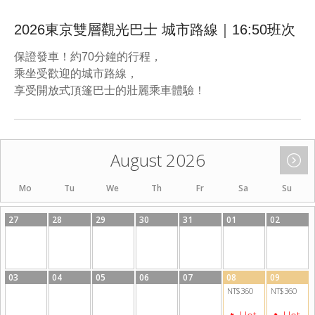
2026東京雙層觀光巴士 城市路線｜16:50班次
保證發車！約70分鐘的行程，
乘坐受歡迎的城市路線，
享受開放式頂篷巴士的壯麗乘車體驗！
August 2026
Mo
Tu
We
Th
Fr
Sa
Su
27
28
29
30
31
01
02
03
04
05
06
07
08
09
NT$360
NT$360