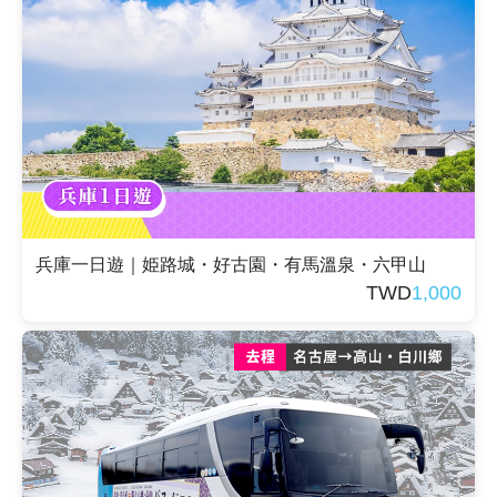
兵庫一日遊｜姫路城・好古園・有馬溫泉・六甲山
TWD
1,000