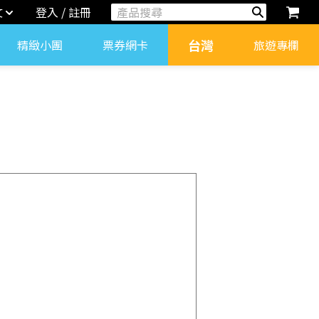
文
登入 / 註冊
台灣
精緻小團
票券網卡
旅遊專欄