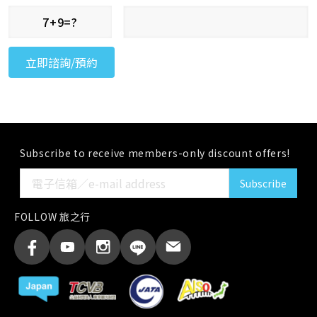
7+9=?
Subscribe to receive members-only discount offers!
Subscribe
FOLLOW 旅之行