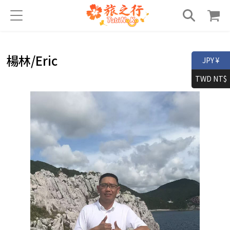
楊林/Eric
JPY ¥
TWD NT$