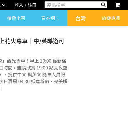
文
登入 / 註冊
台灣
精緻小團
票券網卡
旅遊專欄
湖上花火專車｜中/英導遊可
」觀光專車！早上 10:00 從新宿
間，盡情欣賞 19:00 點亮夜空
，提供中文 與英文 隨車人員服
清晨 04:30 抵達新宿，完美解
！