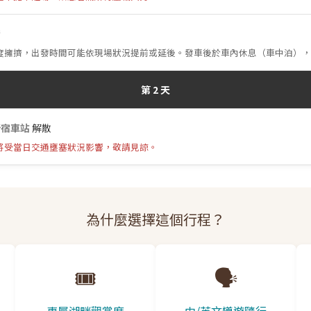
發
度擁擠，出發時間可能依現場狀況提前或延後。發車後於車內休息（車中泊），
第 2 天
新宿車站
解散
將受當日交通壅塞狀況影響，敬請見諒。
為什麼選擇這個行程？
🎟️
🗣️
專屬湖畔觀賞席
中/英文導遊隨行