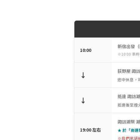
新宿出發
（
10:00
※10:00
荻野屋 諏訪
↓
途中休息，
抵達 諏訪
↓
抵達後至煙
諏訪湖祭 
19:00 左右
★ 於「商連
※我們承諾