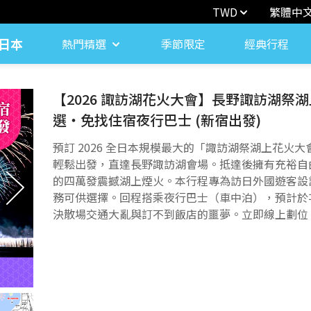
TWD
繁體中
日本
熱門精選
季節限定
經典行程
【2026 諏訪湖花火大會】長野諏訪湖祭
選・免找住宿夜行巴士 (新宿出發)
預訂 2026 全日本規模最大的「諏訪湖祭湖上花火大會
輕鬆出發，直達長野諏訪湖會場。抵達後擁有充裕自由時
的四萬發震撼湖上煙火。本行程專為訪日外國遊客設計
務可供選擇。回程搭乘夜行巴士（車中泊），預計於次日
決散場交通大亂與訂不到飯店的噩夢。立即線上劃位