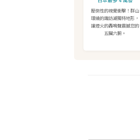
壓倒性的視覺衝擊！群山
環繞的諏訪湖獨特地形，
讓煙火的轟鳴聲震撼您的
五臟六腑。