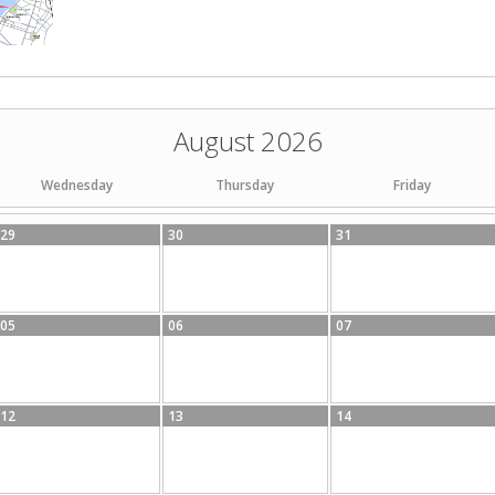
August 2026
Wednesday
Thursday
Friday
29
30
31
05
06
07
12
13
14