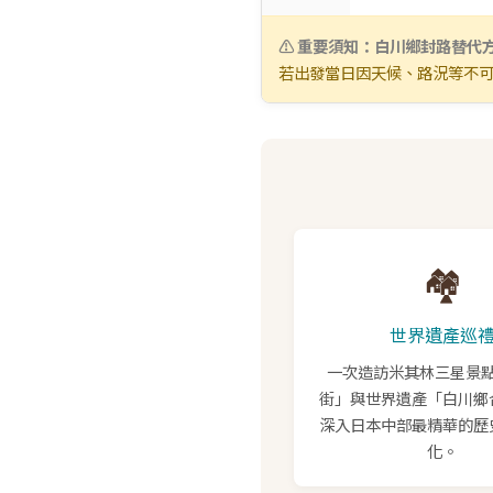
⚠️ 重要須知：白川鄉封路替代
若出發當日因天候、路況等不
🏘️
世界遺產巡
一次造訪米其林三星景
街」與世界遺產「白川鄉
深入日本中部最精華的歷
化。