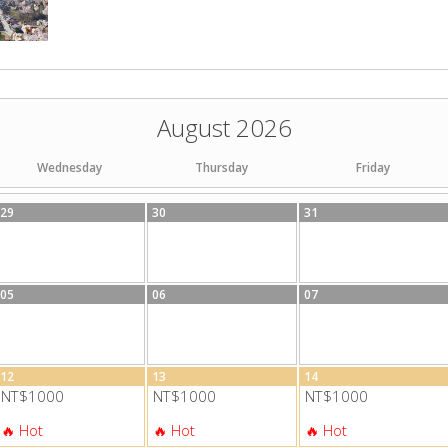
August 2026
Wednesday
Thursday
Friday
29
30
31
05
06
07
12
13
14
NT$1000
NT$1000
NT$1000