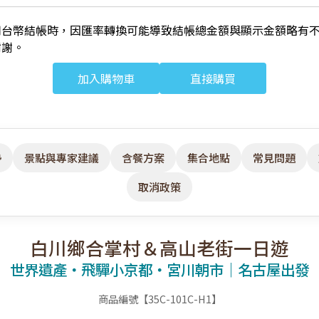
用台幣結帳時，因匯率轉換可能導致結帳總金額與顯示金額略有
謝謝。
加入購物車
直接購買
勢
景點與專家建議
含餐方案
集合地點
常見問題
取消政策
白川鄉合掌村＆高山老街一日遊
世界遺產・飛驒小京都・宮川朝市｜名古屋出發
商品編號【35C-101C-H1】