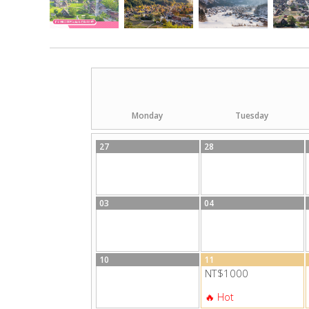
Monday
Tuesday
27
28
03
04
10
11
NT$1000