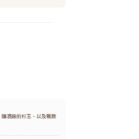
、釀酒廠的杉玉、以及飄散