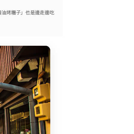
醬油烤糰子」也是邊走邊吃
江戶風情