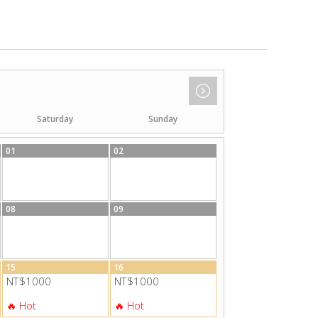
Saturday
Sunday
01
02
08
09
15
16
NT$1000
NT$1000