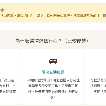
方案
可抗力因素，導致通往白川鄉之道路封閉無法通行，行程將調整為前往「
為什麼選擇這個行程？（比較優勢）
🚌
禮
解決交通難題
點「高山老
白川鄉位於深山，從名古屋自行前往
行程預留
合掌村」。
需轉乘多種交通工具。搭乘專車直
嚐飛驒牛
史與建築文
達，免去查時刻表與搬運行李的疲
排的「
憊。