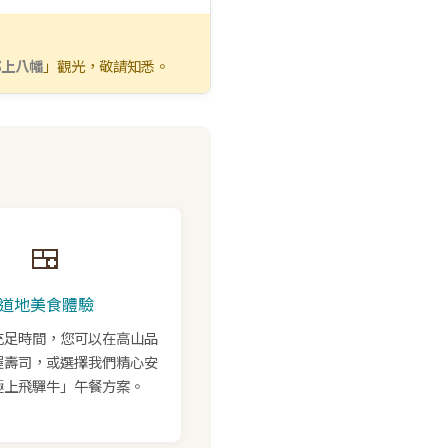
郡上八幡
」觀光，敬請知悉。
🍱
道地美食體驗
充足時間，您可以在高山品
握壽司，或選擇我們精心安
極上飛驒牛」午餐方案。