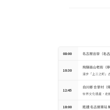
08:00
名古屋出發
（名古屋
飛驒高山老街
（停
10:30
漫步「上三之町」
白川鄉 合掌村
（停
12:45
世界文化遺產，走
18:00
抵達
名古屋車站