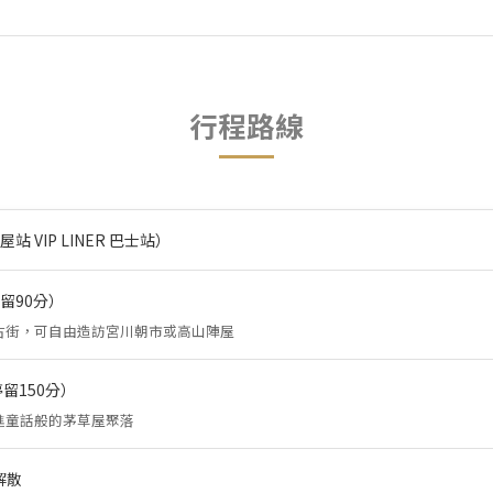
行程路線
站 VIP LINER 巴士站）
留90分）
古街，可自由造訪宮川朝市或高山陣屋
留150分）
進童話般的茅草屋聚落
解散