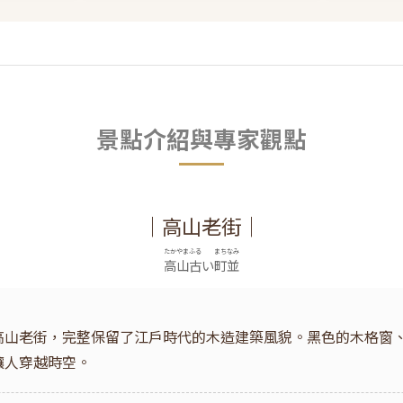
景點介紹與專家觀點
｜高山老街｜
たかやまふる
まちなみ
高山古
い
町並
高山老街，完整保留了江戶時代的木造建築風貌。黑色的木格窗
讓人穿越時空。