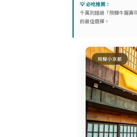
💡 必吃推薦：
千萬別錯過「飛驒牛握壽
的最佳選擇。
飛驒小京都