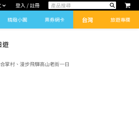
文
登入 / 註冊
台灣
精緻小團
票券網卡
旅遊專欄
日遊
鄉合掌村、漫步飛驒高山老街一日