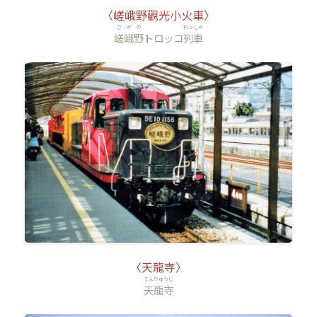
〈嵯峨野觀光小火車〉
さがの
れっしゃ
嵯峨野
トロッコ
列車
〈天龍寺〉
てんりゅうじ
天龍寺