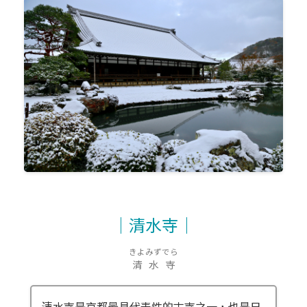
｜清水寺｜
きよみずでら
清水寺
清水寺是京都最具代表性的古寺之一，也是日