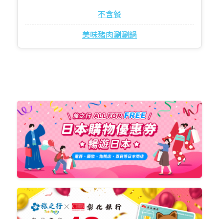
不含餐
美味豬肉涮涮鍋