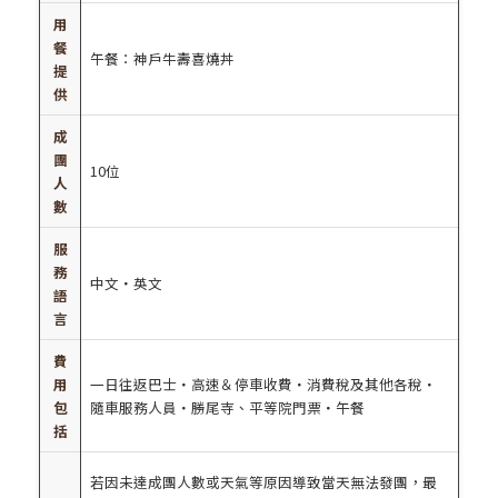
用
餐
午餐：神戶牛壽喜燒丼
提
供
成
團
10位
人
數
服
務
中文・英文
語
言
費
用
一日往返巴士・高速＆停車收費・消費稅及其他各稅・
包
隨車服務人員・勝尾寺、平等院門票・午餐
括
若因未達成團人數或天氣等原因導致當天無法發團，最