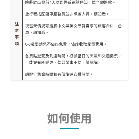
晚將於出發前4天以郵件或電話通知，並全額退款。
此行程搭配隨車服務員並非導遊人員，請知悉。
注
視當天情況可能將中文與英文導覽需求的旅客合併一台
意
車，請知悉。
事
項
0-3歲嬰幼兒不佔座免費，佔座收取兒童費用。
各景點遊覽及到達時間，根據當日的天氣和交通情況，
可能會有所變更，給您帶來不便，請諒解。
請遵守集合時間和各個旅遊安排時間。
如何使用