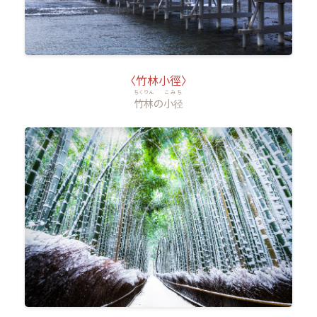
〈竹林小徑〉
ちくりん
こみち
竹林
の
小径