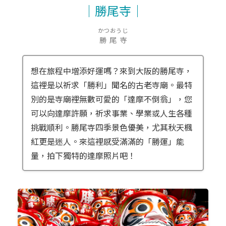
｜勝尾寺｜
かつおうじ
勝尾寺
想在旅程中增添好運嗎？來到大阪的勝尾寺，
這裡是以祈求「勝利」聞名的古老寺廟。最特
別的是寺廟裡無數可愛的「達摩不倒翁」，您
可以向達摩許願，祈求事業、學業或人生各種
挑戰順利。勝尾寺四季景色優美，尤其秋天楓
紅更是迷人。來這裡感受滿滿的「勝運」能
量，拍下獨特的達摩照片吧！