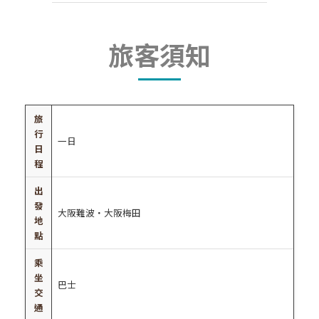
旅客須知
旅
行
一日
日
程
出
發
大阪難波・大阪梅田
地
點
乘
坐
巴士
交
通