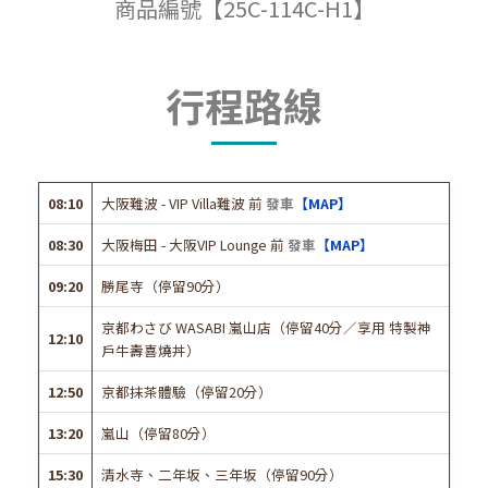
商品編號【25C-114C-H1】
行程路線
08:10
大阪難波 - VIP Villa難波 前
發車
【MAP】
08:30
大阪梅田 - 大阪VIP Lounge 前
發車
【MAP】
09:20
勝尾寺（停留90分）
京都わさび WASABI 嵐山店（停留40分／享用 特製神
12:10
戶牛壽喜燒丼）
12:50
京都抹茶體驗（停留20分）
13:20
嵐山（停留80分）
15:30
清水寺、二年坂、三年坂（停留90分）