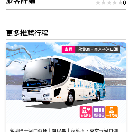
0
更多推薦行程
高速巴士河口湖便｜單程票｜秋葉原・東京→河口湖