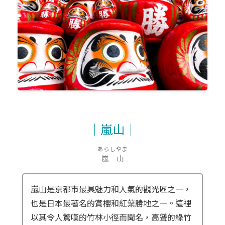
｜嵐山｜
あらしやま
嵐山
嵐山是京都市最具魅力和人氣的觀光區之一，
也是日本最著名的賞櫻和紅葉勝地之一。這裡
以其令人驚嘆的竹林小徑而聞名，高聳的綠竹