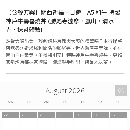
【含餐方案】關西祈福一日遊｜A5 和牛 特製
神戶牛壽喜燒丼 (勝尾寺達摩・嵐山・清水
寺・抹茶體驗)
想從大阪出發，輕鬆體驗京都與大阪的精華嗎？本行程將
帶您參訪祈求勝利聞名的勝尾寺、世界遺產平等院，並在
嵐山自由散策。午餐特別安排特製神戶牛壽喜燒丼，更獨
家新增京都抹茶體驗，讓您親手刷出一碗道地抹茶。
August 2026
Mo
Tu
We
Th
Fr
Sa
Su
27
28
29
30
31
01
02