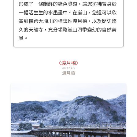
形成了一條幽靜的綠色隧道，讓您彷彿置身於
一幅活生生的水墨畫中。在嵐山，您還可以欣
賞到橫跨大堰川的標誌性渡月橋，以及歷史悠
久的天龍寺，充分領略嵐山四季變幻的自然美
景。
〈渡月橋〉
とげつきょう
渡月橋