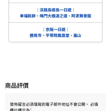
｜淡路島德島一日遊｜
幸福鬆餅、鳴門大橋渦之道、阿波舞會館
｜京阪一日遊｜
勝尾寺、平等院鳳凰堂、嵐山
關西網紅景點大阪勝尾寺・京都嵐山・宇治平等院一
日遊｜可選獨家A5頂級神戶牛(大阪出發)
關西網紅景點大阪勝尾寺・京都嵐山・宇治平等院一
日遊｜可選獨家A5頂級神戶牛(大阪出發)
商品評價
發佈留言必須填寫的電子郵件地址不會公開。 必填
欄位標示為
*