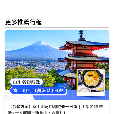
更多推薦行程
【含餐方案】富士山河口湖絕景一日遊｜山梨名物 餺
飥 (一人成團・新倉山・合掌村)