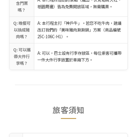
含門票
祇園周邊）皆為免費開放區域，無需購票。
嗎？
Q: 晚餐可
A: 本行程主打「神戶牛」。若您不吃牛肉，建議
以換成豬
改訂我們的「美味豬肉涮涮鍋」方案（商品編號
肉嗎？
25C-106C-H1）。
Q: 可以攜
A: 可以，巴士設有行李存放區，每位乘客可攜帶
帶大件行
一件大件行李放置於車廂下方。
李嗎？
旅客須知