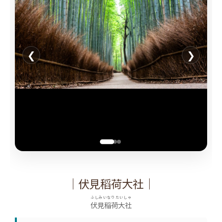
❮
❯
｜伏見稻荷大社｜
ふしみいなりたいしゃ
伏見稲荷大社