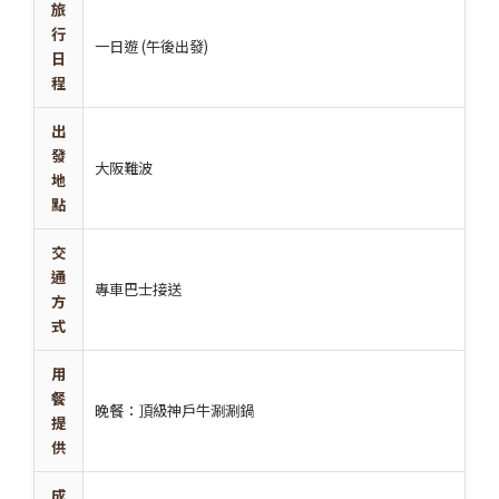
旅
行
一日遊 (午後出發)
日
程
出
發
大阪難波
地
點
交
通
專車巴士接送
方
式
用
餐
晚餐：頂級神戶牛涮涮鍋
提
供
成