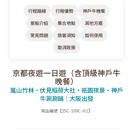
行程路線
行程優勢
神戶牛晚餐
景點介紹
集合地點
其他方案
常見問題
旅客須知
如何使用
取消政策
京都夜遊一日遊（含頂級神戶牛
晚餐）
嵐山竹林・伏見稻荷大社・祇園夜景・神戶
牛涮涮鍋｜大阪出發
商品編號【25C-109C-H1】