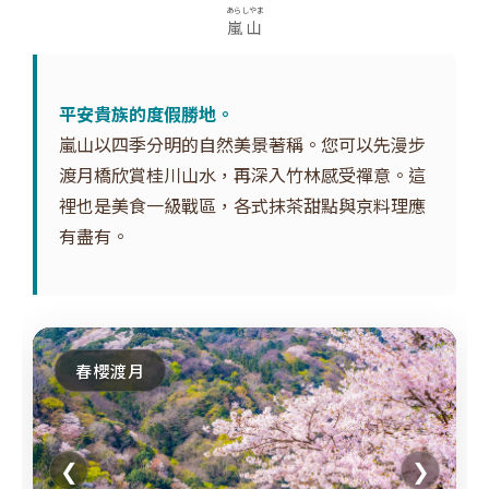
あらしやま
嵐山
平安貴族的度假勝地。
嵐山以四季分明的自然美景著稱。您可以先漫步
渡月橋欣賞桂川山水，再深入竹林感受禪意。這
裡也是美食一級戰區，各式抹茶甜點與京料理應
有盡有。
春櫻渡月
❮
❯