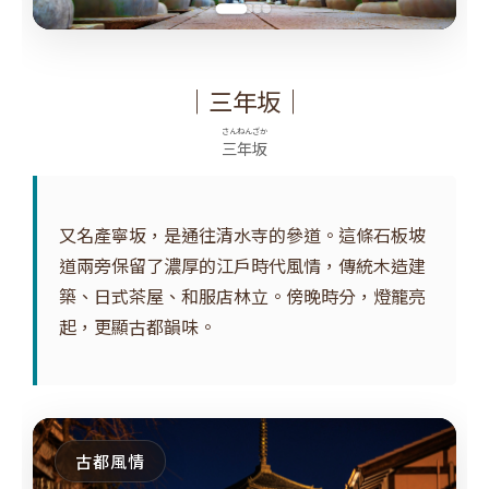
｜三年坂｜
さんねんざか
三年坂
又名產寧坂，是通往清水寺的參道。這條石板坡
道兩旁保留了濃厚的江戶時代風情，傳統木造建
築、日式茶屋、和服店林立。傍晚時分，燈籠亮
起，更顯古都韻味。
古都風情