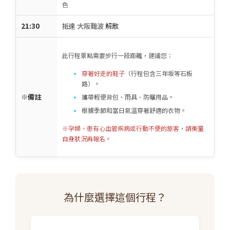
色
21:30
抵達
大阪難波
解散
此行程景點需要步行一段距離，建議您：
穿著好走的鞋子
（行程包含三年坂等石板
路）。
※備註
攜帶輕便背包、雨具、防曬用品。
根據季節和當日氣溫穿著舒適的衣物。
※孕婦、患有心血管疾病或行動不便的旅客，請衡量
自身狀況再報名。
為什麼選擇這個行程？