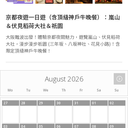
京都夜遊一日遊（含頂級神戶牛晚餐）：嵐山
＆伏見稻荷大社＆祇園
大阪難波出發！體驗京都夜間魅力，遊覽嵐山、伏見稻荷
大社，漫步漫步祇園 (三年坂、八坂神社、花見小路)！含
限定頂級神戶牛晚餐！
August 2026
Mo
Tu
We
Th
Fr
Sa
Su
27
28
29
30
31
01
02
03
04
05
06
07
08
09