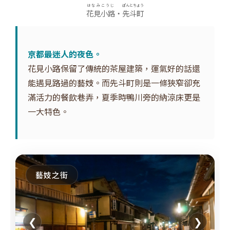
はなみこうじ
ぽんとちょう
花見小路
・
先斗町
京都最迷人的夜色。
花見小路保留了傳統的茶屋建築，運氣好的話還
能遇見路過的藝妓。而先斗町則是一條狹窄卻充
滿活力的餐飲巷弄，夏季時鴨川旁的納涼床更是
一大特色。
藝妓之街
❮
❯