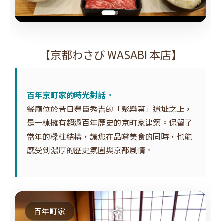
【京都わさび WASABI 本店】
百年京町家的時光對話。
餐廳位於昔日豐臣秀吉的「聚樂第」遺址之上，
是一棟擁有超過百年歷史的京町家建築。保留了
當年的樑柱結構，讓您在品嚐美食的同時，也能
感受到濃厚的歷史氛圍與京都風情。
百年町家