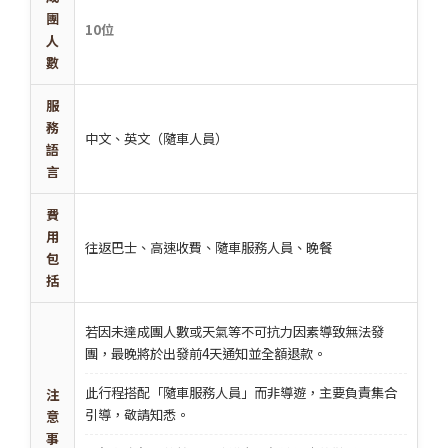
團
10位
人
數
服
務
中文、英文（隨車人員）
語
言
費
用
往返巴士、高速收費、隨車服務人員、晚餐
包
括
若因未達成團人數或天氣等不可抗力因素導致無法發
團，最晚將於出發前4天通知並全額退款。
此行程搭配「隨車服務人員」而非導遊，主要負責集合
注
引導，敬請知悉。
意
事