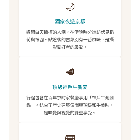
🌙
獨家夜遊京都
避開白天擁擠的人潮，在傍晚時分造訪伏見稻
荷與祇園。點燈後的古都別有一番風味，是攝
影愛好者的最愛。
🥩
頂級神戶牛饗宴
行程包含在百年京町家餐廳享用「神戶牛涮涮
鍋」。結合了歷史建築氛圍與頂級和牛美味，
是味覺與視覺的雙重享受。
🚌