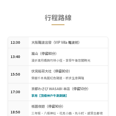
行程路線
12:30
大阪難波出發
（VIP Villa 難波前）
嵐山
（停留80分）
13:40
漫步渡月橋與竹林小徑，享受午後悠閒時光
伏見稻荷大社
（停留80分）
15:50
穿越千本鳥居紅色隧道，祈求生意興隆
京都わさび WASABI 本店
（停留50分）
17:30
享用【頂級神戶牛涮涮鍋】
祇園夜遊
（停留90分）
18:50
三年坂・八坂神社・花見小路・先斗町，感受古都夜