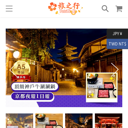
JPY ¥
TWD NT$