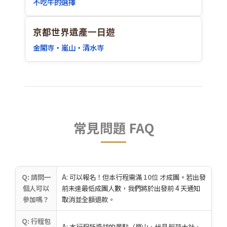
不吃牛的選擇
京都世界遺產一日遊
金閣寺・嵐山・清水寺
常見問題 FAQ
Q: 請問一
A: 可以報名！但本行程需滿
10位
才成團。若出發
個人可以
前未達最低成團人數，我們將於出發前 4 天通知
參加嗎？
取消並全額退款。
Q: 行程包
A: 本行程所造訪的景點（嵐山、伏見稻荷大社、