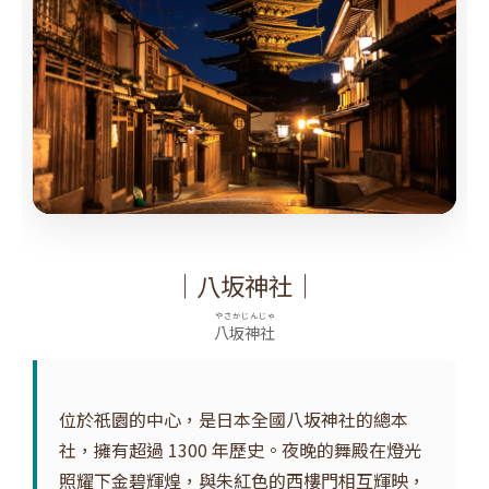
｜八坂神社｜
やさかじんじゃ
八坂神社
位於祇園的中心，是日本全國八坂神社的總本
社，擁有超過 1300 年歷史。夜晚的舞殿在燈光
照耀下金碧輝煌，與朱紅色的西樓門相互輝映，